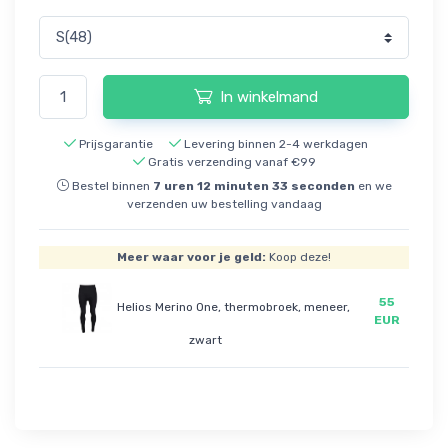
In winkelmand
Prijsgarantie
Levering binnen 2-4 werkdagen
Gratis verzending vanaf €99
Bestel binnen
7
uren
12
minuten
33
seconden
en we
verzenden uw bestelling vandaag
Meer waar voor je geld:
Koop deze!
55
Helios Merino One, thermobroek, meneer,
EUR
zwart