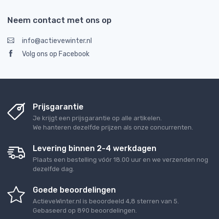
Neem contact met ons op
info@actievewinter.nl
Volg ons op Facebook
Prijsgarantie
Je krijgt een prijsgarantie op alle artikelen.
We hanteren dezelfde prijzen als onze concurrenten.
Levering binnen 2-4 werkdagen
Plaats een bestelling vóór 18.00 uur en we verzenden nog
dezelfde dag.
Goede beoordelingen
ActieveWinter.nl
is beoordeeld
4,8
sterren van
5
.
Gebaseerd op
890
beoordelingen.