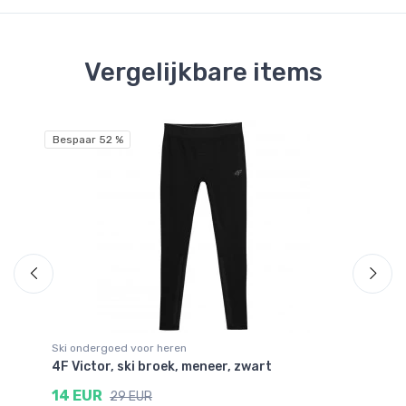
Vergelijkbare items
Bespaar 52 %
Be
Ski ondergoed voor heren
Sk
4F Victor, ski broek, meneer, zwart
He
cr
14 EUR
29 EUR