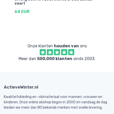
zwart
li
64 EUR
5
Onze klanten
houden van
ons
Meer dan
500,000 klanten
sinds 2003.
ActieveWinter.nl
Kwaliteitskleding en -skimateriaal voor mannen, vrouwen en
kinderen. Onze online skishop begon in 2000 en vandaag de dag
bieden we meer dan 80 bekende merken met snelle levering.