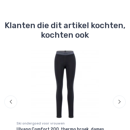
4
Klanten die dit artikel kochten,
kochten ook
Be
Ski ondergoed voor vrouwen
Sk
Ulvang Comfort 200, thermo broek, dames,
Ul