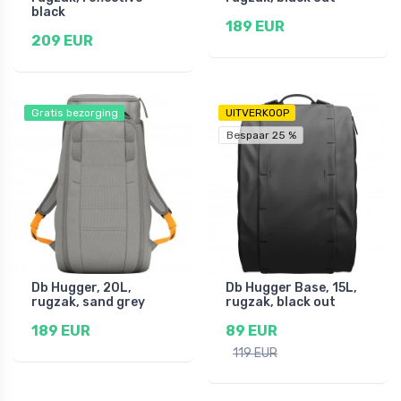
black
189 EUR
209 EUR
Gratis bezorging
UITVERKOOP
Bespaar 25 %
Db Hugger, 20L,
Db Hugger Base, 15L,
rugzak, sand grey
rugzak, black out
189 EUR
89 EUR
119 EUR