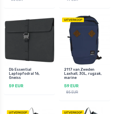
UITVERKOOP
Db Essential
2117 van Zweden
Laptopfodral 16,
Laxhall, 30L, rugzak,
Gneiss
marine
59 EUR
59 EUR
85 EUR
UITVERKOOP
UITVERKOOP