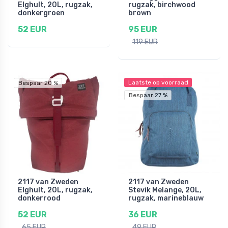
Elghult, 20L, rugzak,
rugzak, birchwood
donkergroen
brown
52 EUR
95 EUR
119 EUR
Laatste op voorraad
Bespaar 20 %
Bespaar 27 %
2117 van Zweden
2117 van Zweden
Elghult, 20L, rugzak,
Stevik Melange, 20L,
donkerrood
rugzak, marineblauw
52 EUR
36 EUR
65 EUR
49 EUR