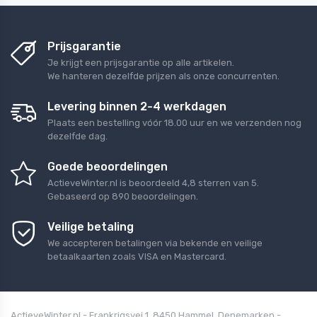
Prijsgarantie
Je krijgt een prijsgarantie op alle artikelen.
We hanteren dezelfde prijzen als onze concurrenten.
Levering binnen 2-4 werkdagen
Plaats een bestelling vóór 18.00 uur en we verzenden nog
dezelfde dag.
Goede beoordelingen
ActieveWinter.nl
is beoordeeld
4,8
sterren van
5
.
Gebaseerd op
890
beoordelingen.
Veilige betaling
We accepteren betalingen via bekende en veilige
betaalkaarten zoals VISA en Mastercard.
ActieveWinter.nl - Frankrigsvej 1, 8450 Hammel, Denemarken -