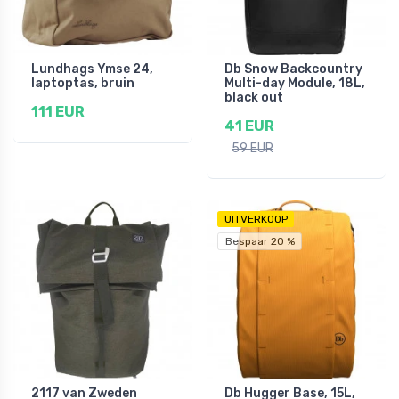
Lundhags Ymse 24,
Db Snow Backcountry
laptoptas, bruin
Multi-day Module, 18L,
black out
111 EUR
41 EUR
59 EUR
UITVERKOOP
Bespaar 20 %
2117 van Zweden
Db Hugger Base, 15L,