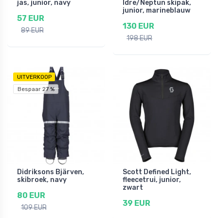
jas, junior, navy
Idre/Neptun skipak,
junior, marineblauw
57 EUR
130 EUR
89 EUR
198 EUR
UITVERKOOP
Bespaar 27 %
Didriksons Bjärven,
Scott Defined Light,
skibroek, navy
fleecetrui, junior,
zwart
80 EUR
39 EUR
109 EUR