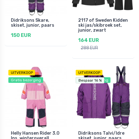
Didriksons Skare,
2117 of Sweden Kidden
skiset, junior, paars
ski jas/skibroek set,
junior, zwart
150 EUR
164 EUR
288 EUR
UITVERKOOP
UITVERKOOP
Gratis bezorging
Gratis bezorging
Bespaar 16 %
Bespaar 16 %
Helly Hansen Rider 3.0
Didriksons Talvi/Idre
Ins, winteroverall,
skiset, junior, paars