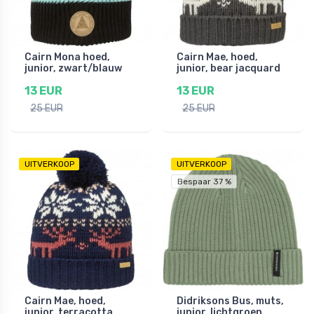
Cairn Mona hoed,
Cairn Mae, hoed,
junior, zwart/blauw
junior, bear jacquard
13 EUR
13 EUR
25 EUR
25 EUR
UITVERKOOP
UITVERKOOP
Bespaar 37 %
Cairn Mae, hoed,
Didriksons Bus, muts,
junior, terracotta
junior, lichtgroen