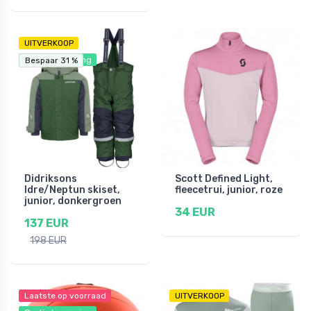
UITVERKOOP
Gratis bezorging
Bespaar 31 %
Bespaar 31 %
Didriksons
Scott Defined Light,
Idre/Neptun skiset,
fleecetrui, junior, roze
junior, donkergroen
34 EUR
137 EUR
198 EUR
Laatste op voorraad
UITVERKOOP