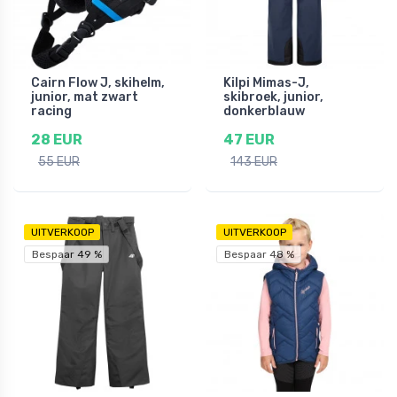
Cairn Flow J, skihelm,
Kilpi Mimas-J,
junior, mat zwart
skibroek, junior,
racing
donkerblauw
28 EUR
47 EUR
55 EUR
143 EUR
UITVERKOOP
UITVERKOOP
Bespaar 49 %
Bespaar 48 %