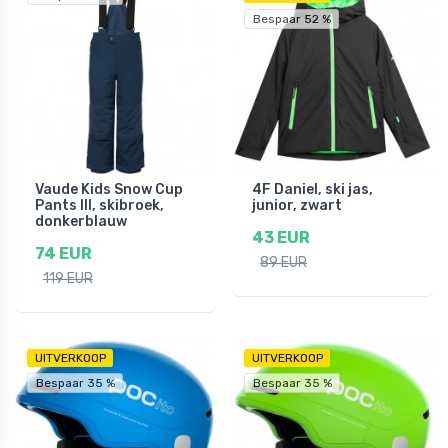
Bespaar 52 %
Vaude Kids Snow Cup
4F Daniel, ski jas,
Pants III, skibroek,
junior, zwart
donkerblauw
43 EUR
74 EUR
89 EUR
119 EUR
UITVERKOOP
UITVERKOOP
Bespaar 35 %
Bespaar 35 %