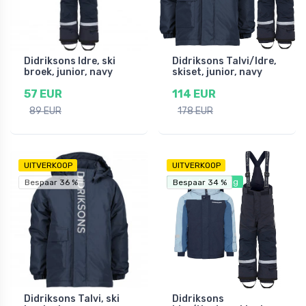
Didriksons Idre, ski
Didriksons Talvi/Idre,
broek, junior, navy
skiset, junior, navy
57 EUR
114 EUR
89 EUR
178 EUR
UITVERKOOP
UITVERKOOP
Gratis bezorging
Bespaar 36 %
Bespaar 34 %
Bespaar 34 %
Didriksons Talvi, ski
Didriksons