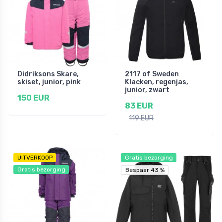
Didriksons Skare,
2117 of Sweden
skiset, junior, pink
Klacken, regenjas,
junior, zwart
150 EUR
83 EUR
119 EUR
UITVERKOOP
Gratis bezorging
Gratis bezorging
Bespaar 43 %
Bespaar 43 %