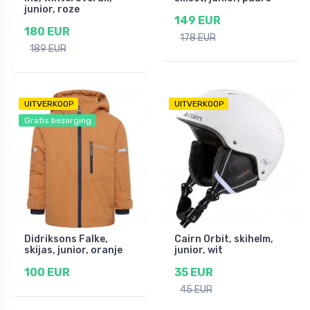
junior, roze
149 EUR
180 EUR
178 EUR
189 EUR
UITVERKOOP
UITVERKOOP
Gratis bezorging
Didriksons Falke,
Cairn Orbit, skihelm,
skijas, junior, oranje
junior, wit
100 EUR
35 EUR
45 EUR