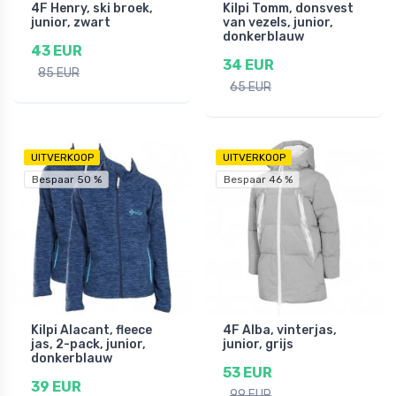
4F Henry, ski broek,
Kilpi Tomm, donsvest
junior, zwart
van vezels, junior,
donkerblauw
43 EUR
34 EUR
85 EUR
65 EUR
UITVERKOOP
UITVERKOOP
Bespaar 50 %
Bespaar 46 %
Kilpi Alacant, fleece
4F Alba, vinterjas,
jas, 2-pack, junior,
junior, grijs
donkerblauw
53 EUR
39 EUR
99 EUR