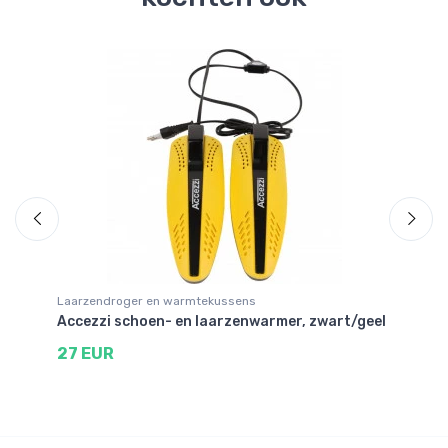
Laarzendroger en warmtekussens
Sk
Accezzi schoen- en laarzenwarmer, zwart/geel
Ac
27 EUR
6