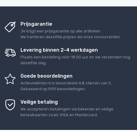
Prijsgarantie
Je krijgt een prijsgarantie op alle artikelen.
We hanteren dezelfde prijzen als onze concurrenten.
Levering binnen 2-4 werkdagen
Plaats een bestelling vóór 18.00 uur en we verzenden nog
dezelfde dag.
Goede beoordelingen
ActieveWinter.nl
is beoordeeld
4,8
sterren van
5
.
Gebaseerd op
890
beoordelingen.
Veilige betaling
We accepteren betalingen via bekende en veilige
betaalkaarten zoals VISA en Mastercard.