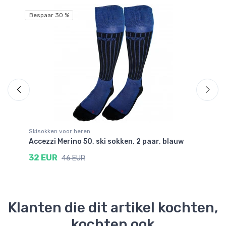
Bespaar 30 %
Skisokken voor heren
Sk
 2
Accezzi Merino 50, ski sokken, 2 paar, blauw
Ac
zw
32 EUR
46 EUR
4
Klanten die dit artikel kochten,
kochten ook