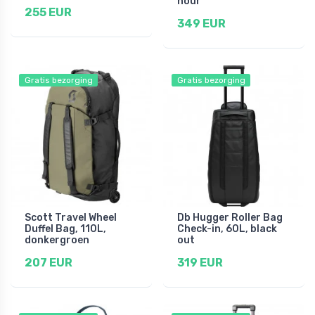
hour
255 EUR
349 EUR
Gratis bezorging
Gratis bezorging
Scott Travel Wheel
Db Hugger Roller Bag
Duffel Bag, 110L,
Check-in, 60L, black
donkergroen
out
207 EUR
319 EUR