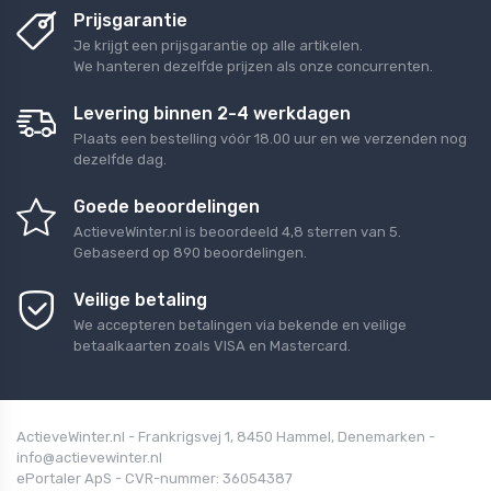
Prijsgarantie
Je krijgt een prijsgarantie op alle artikelen.
We hanteren dezelfde prijzen als onze concurrenten.
Levering binnen 2-4 werkdagen
Plaats een bestelling vóór 18.00 uur en we verzenden nog
dezelfde dag.
Goede beoordelingen
ActieveWinter.nl
is beoordeeld
4,8
sterren van
5
.
Gebaseerd op
890
beoordelingen.
Veilige betaling
We accepteren betalingen via bekende en veilige
betaalkaarten zoals VISA en Mastercard.
ActieveWinter.nl - Frankrigsvej 1, 8450 Hammel, Denemarken -
info@actievewinter.nl
ePortaler ApS - CVR-nummer: 36054387