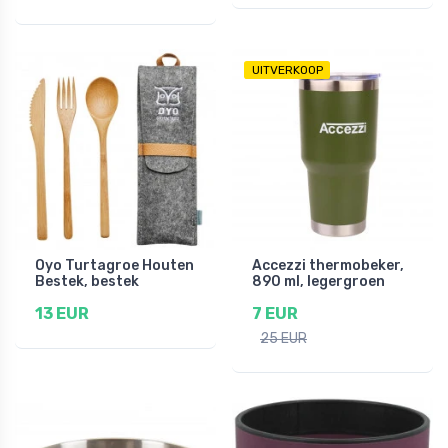
UITVERKOOP
Oyo Turtagroe Houten
Accezzi thermobeker,
Bestek, bestek
890 ml, legergroen
13 EUR
7 EUR
25 EUR