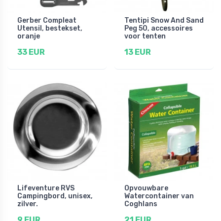
Gerber Compleat
Tentipi Snow And Sand
Utensil, bestekset,
Peg 50, accessoires
oranje
voor tenten
33 EUR
13 EUR
Lifeventure RVS
Opvouwbare
Campingbord, unisex,
Watercontainer van
zilver.
Coghlans
9 EUR
21 EUR