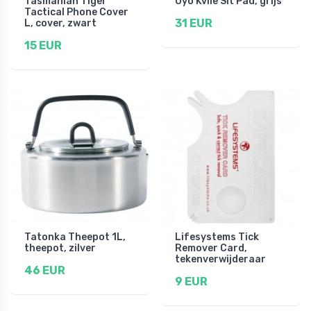
Tasmanian Tiger
Oyo Kvile Sit Pad, grijs
Tactical Phone Cover
31 EUR
L, cover, zwart
15 EUR
Tatonka Theepot 1L,
Lifesystems Tick
theepot, zilver
Remover Card,
tekenverwijderaar
46 EUR
9 EUR