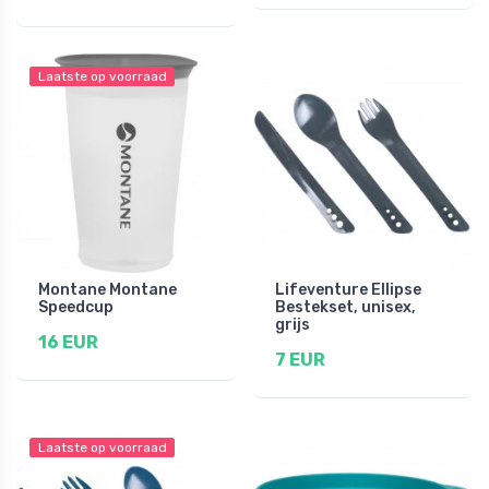
Laatste op voorraad
Montane Montane
Lifeventure Ellipse
Speedcup
Bestekset, unisex,
grijs
16 EUR
7 EUR
Laatste op voorraad