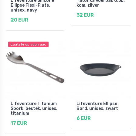
Lifeventure Silicone
Tatonka Voerbak 0,5L,
Ellipse Flexi-Plate,
kom, zilver
unisex, navy
32 EUR
20 EUR
Laatste op voorraad
Lifeventure Titanium
Lifeventure Ellipse
Spork, bestek, unisex,
Bord, unisex, zwart
titanium
6 EUR
17 EUR