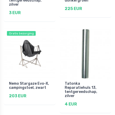
tentgereedschap,
donkergroen
zilver
225 EUR
3 EUR
Gratis bezorging
Nemo Stargaze Evo-X,
Tatonka
campingstoel, zwart
Reparatiehuls 13,
tentgereedschap,
203 EUR
zilver
4 EUR