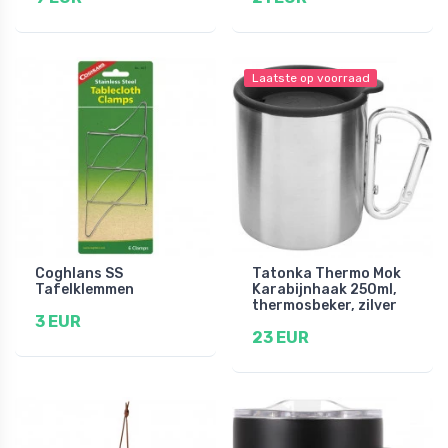
Laatste op voorraad
Coghlans SS
Tatonka Thermo Mok
Tafelklemmen
Karabijnhaak 250ml,
thermosbeker, zilver
3 EUR
23 EUR