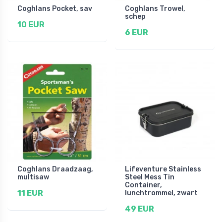
Coghlans Pocket, sav
Coghlans Trowel,
schep
10 EUR
6 EUR
Coghlans Draadzaag,
Lifeventure Stainless
multisaw
Steel Mess Tin
Container,
11 EUR
lunchtrommel, zwart
49 EUR