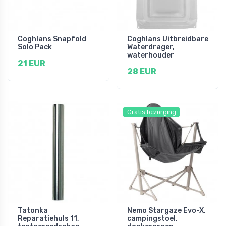
Coghlans Snapfold
Coghlans Uitbreidbare
Solo Pack
Waterdrager,
waterhouder
21 EUR
28 EUR
Gratis bezorging
Tatonka
Nemo Stargaze Evo-X,
Reparatiehuls 11,
campingstoel,