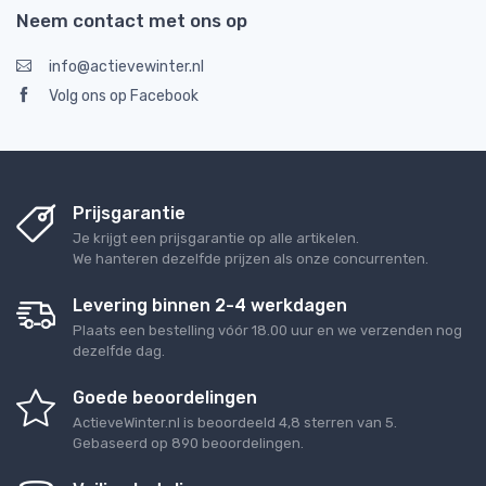
Neem contact met ons op
info@actievewinter.nl
Volg ons op Facebook
Prijsgarantie
Je krijgt een prijsgarantie op alle artikelen.
We hanteren dezelfde prijzen als onze concurrenten.
Levering binnen 2-4 werkdagen
Plaats een bestelling vóór 18.00 uur en we verzenden nog
dezelfde dag.
Goede beoordelingen
ActieveWinter.nl
is beoordeeld
4,8
sterren van
5
.
Gebaseerd op
890
beoordelingen.