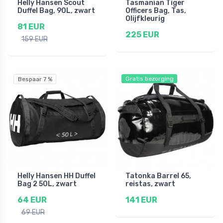
Helly Hansen Scout
Tasmanian Tiger
Duffel Bag, 90L, zwart
Officers Bag, Tas,
Olijfkleurig
81 EUR
225 EUR
159 EUR
Gratis bezorging
Bespaar 7 %
Helly Hansen HH Duffel
Tatonka Barrel 65,
Bag 2 50L, zwart
reistas, zwart
64 EUR
141 EUR
69 EUR