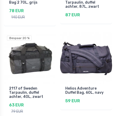
Bag 2 70L, grijs
Tarpaulin, duffel
achter, 87L, zwart
78 EUR
87 EUR
140 EUR
Bespaar 20 %
2117 of Sweden
Helios Adventure
Tarpaulin, duffel
Duffel Bag, 60L, navy
achter, 40L, zwart
59 EUR
63 EUR
79 EUR