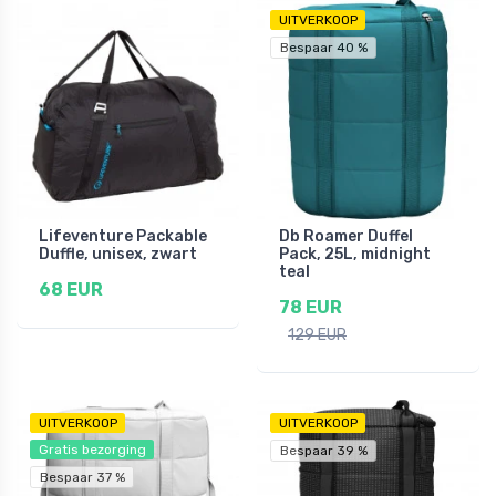
UITVERKOOP
Bespaar 40 %
Lifeventure Packable
Db Roamer Duffel
Duffle, unisex, zwart
Pack, 25L, midnight
teal
68 EUR
78 EUR
129 EUR
UITVERKOOP
UITVERKOOP
Gratis bezorging
Bespaar 39 %
Bespaar 37 %