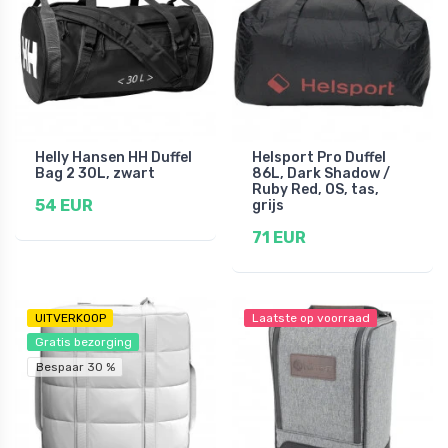
Helly Hansen HH Duffel
Helsport Pro Duffel
Bag 2 30L, zwart
86L, Dark Shadow /
Ruby Red, OS, tas,
54 EUR
grijs
71 EUR
UITVERKOOP
Laatste op voorraad
Gratis bezorging
Bespaar 30 %