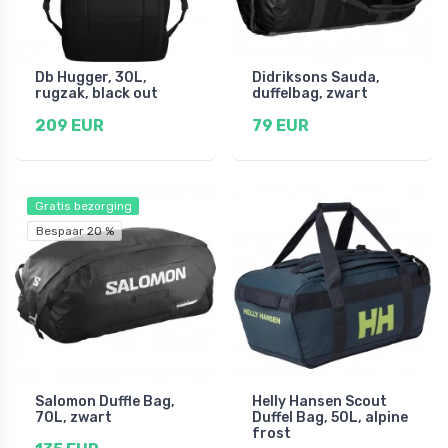
Db Hugger, 30L,
Didriksons Sauda,
rugzak, black out
duffelbag, zwart
209 EUR
79 EUR
Gratis bezorging
Bespaar 20 %
Salomon Duffle Bag,
Helly Hansen Scout
70L, zwart
Duffel Bag, 50L, alpine
frost