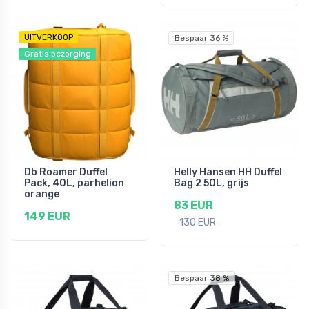
UITVERKOOP
Bespaar 36 %
Gratis bezorging
Db Roamer Duffel
Helly Hansen HH Duffel
Pack, 40L, parhelion
Bag 2 50L, grijs
orange
83 EUR
149 EUR
130 EUR
Bespaar 38 %