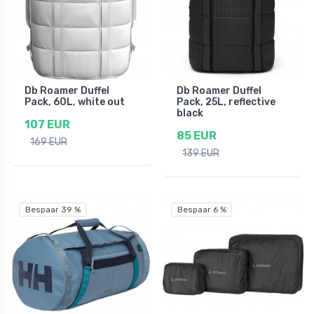
Db Roamer Duffel
Db Roamer Duffel
Pack, 60L, white out
Pack, 25L, reflective
black
107 EUR
85 EUR
169 EUR
139 EUR
Bespaar 39 %
Bespaar 6 %