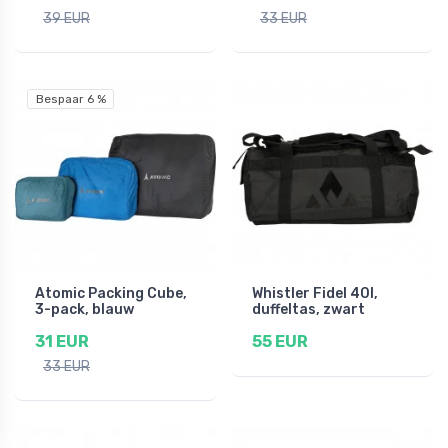
39 EUR
33 EUR
Bespaar 6 %
Atomic Packing Cube,
Whistler Fidel 40l,
3-pack, blauw
duffeltas, zwart
31 EUR
55 EUR
33 EUR