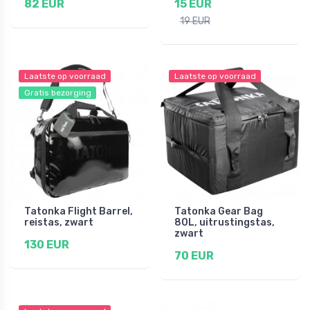
82 EUR
15 EUR
19 EUR
Laatste op voorraad
Laatste op voorraad
Gratis bezorging
Tatonka Flight Barrel,
Tatonka Gear Bag
reistas, zwart
80L, uitrustingstas,
zwart
130 EUR
70 EUR