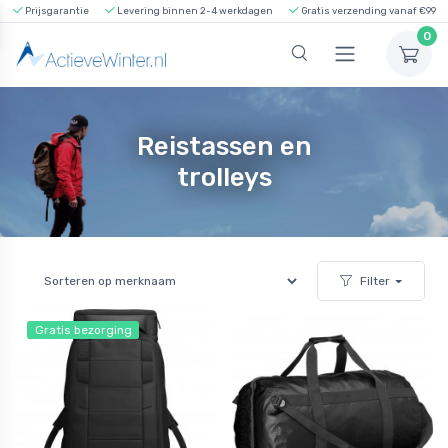
Prijsgarantie
Levering binnen 2-4 werkdagen
Gratis verzending vanaf €99
0
Reistassen en
trolleys
Filter
Gratis bezorging