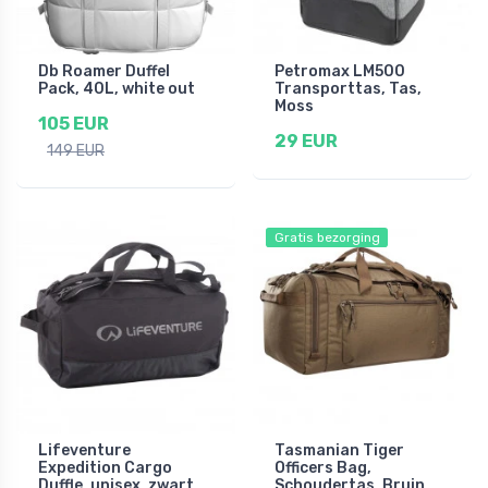
Db Roamer Duffel
Petromax LM500
Pack, 40L, white out
Transporttas, Tas,
Moss
105 EUR
29 EUR
149 EUR
Gratis bezorging
Lifeventure
Tasmanian Tiger
Expedition Cargo
Officers Bag,
Duffle, unisex, zwart
Schoudertas, Bruin