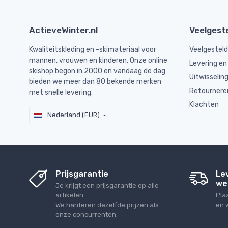
ActieveWinter.nl
Veelgest
Kwaliteitskleding en -skimateriaal voor
Veelgestel
mannen, vrouwen en kinderen. Onze online
Levering en
skishop begon in 2000 en vandaag de dag
Uitwisselin
bieden we meer dan 80 bekende merken
Retournere
met snelle levering.
Klachten
Nederland (EUR)
Prijsgarantie
Le
we
Je krijgt een prijsgarantie op alle
artikelen.
Pla
We hanteren dezelfde prijzen als
en 
onze concurrenten.