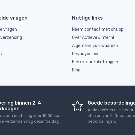
elde vragen
Nuttige links
de vragen
Neem contact met ons op
 verzending
Over ActieveWinter.nl
g
Algemene voorwaarden
n
Privacybeleid
Een retouretiket krijgen
Blog
vering binnen 2-4
Goede beoordeling
rkdagen
ActieveWinter.nl
is beoor
ats een bestelling vóór 18.00 uur
sterren van
5
. Gebaseer
we verzenden nog dezelfde dag.
beoordelingen.