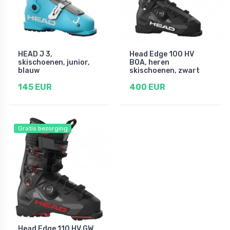
HEAD J 3,
Head Edge 100 HV
skischoenen, junior,
BOA, heren
blauw
skischoenen, zwart
145 EUR
400 EUR
Gratis bezorging
Head Edge 110 HV GW