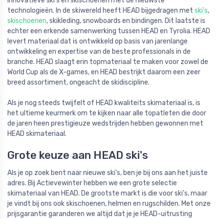
innovatieve ski's en skischoenen met de nieuwste
technologieën. In de skiwereld heeft HEAD bijgedragen met
ski's
,
skischoenen
, skikleding, snowboards en bindingen. Dit laatste is
echter een erkende samenwerking tussen HEAD en Tyrolia. HEAD
levert materiaal dat is ontwikkeld op basis van jarenlange
ontwikkeling en expertise van de beste professionals in de
branche. HEAD slaagt erin topmateriaal te maken voor zowel de
World Cup als de X-games, en HEAD bestrijkt daarom een zeer
breed assortiment, ongeacht de skidiscipline.
Als je nog steeds twijfelt of HEAD kwaliteits skimateriaal is, is
het ultieme keurmerk om te kijken naar alle topatleten die door
de jaren heen prestigieuze wedstrijden hebben gewonnen met
HEAD skimateriaal.
Grote keuze aan HEAD ski's
Als je op zoek bent naar nieuwe ski's, ben je bij ons aan het juiste
adres. Bij Actievewinter hebben we een grote selectie
skimateriaal van HEAD. De grootste markt is die voor ski's, maar
je vindt bij ons ook skischoenen, helmen en rugschilden. Met onze
prijsgarantie garanderen we altijd dat je je HEAD-uitrusting