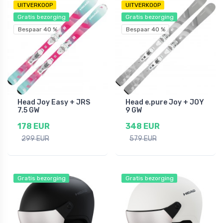
UITVERKOOP
UITVERKOOP
Gratis bezorging
Gratis bezorging
Bespaar 40 %
Bespaar 40 %
Head Joy Easy + JRS
Head e.pure Joy + JOY
7.5 GW
9 GW
178 EUR
348 EUR
299 EUR
579 EUR
Gratis bezorging
Gratis bezorging