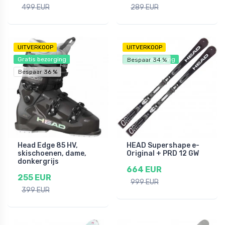
499 EUR
289 EUR
UITVERKOOP
UITVERKOOP
Gratis bezorging
Gratis bezorging
Bespaar 34 %
Bespaar 36 %
Head Edge 85 HV,
HEAD Supershape e-
skischoenen, dame,
Original + PRD 12 GW
donkergrijs
664 EUR
255 EUR
999 EUR
399 EUR