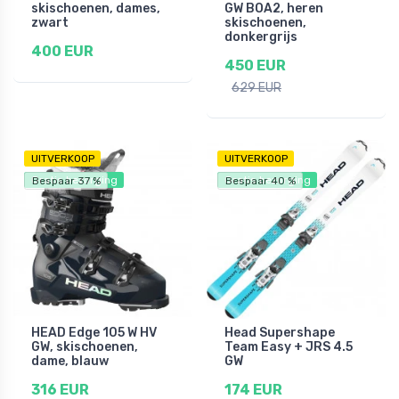
skischoenen, dames,
GW BOA2, heren
zwart
skischoenen,
donkergrijs
400 EUR
450 EUR
629 EUR
UITVERKOOP
UITVERKOOP
Gratis bezorging
Gratis bezorging
Bespaar 37 %
Bespaar 40 %
HEAD Edge 105 W HV
Head Supershape
GW, skischoenen,
Team Easy + JRS 4.5
dame, blauw
GW
316 EUR
174 EUR