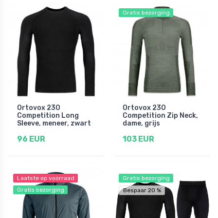
Gratis bezorging
Ortovox 230
Ortovox 230
Competition Long
Competition Zip Neck,
Sleeve, meneer, zwart
dame, grijs
96 EUR
103 EUR
Laatste op voorraad
Gratis bezorging
Gratis bezorging
Bespaar 20 %