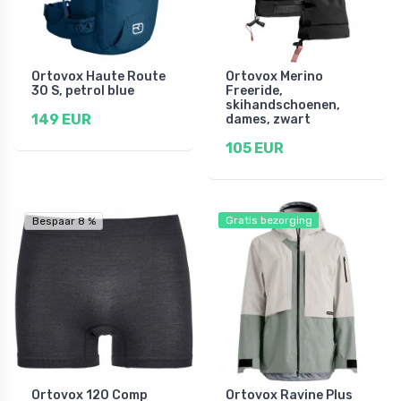
Ortovox Haute Route
Ortovox Merino
30 S, petrol blue
Freeride,
skihandschoenen,
149 EUR
dames, zwart
105 EUR
Gratis bezorging
Bespaar 8 %
Ortovox 120 Comp
Ortovox Ravine Plus