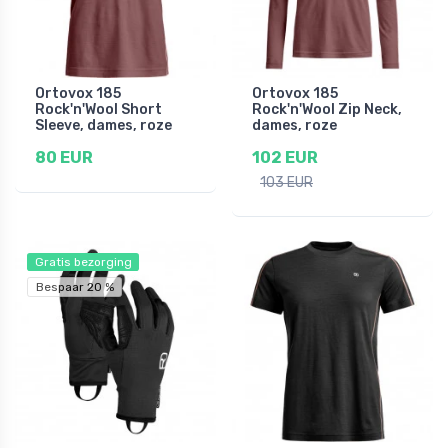
Ortovox 185
Ortovox 185
Rock'n'Wool Short
Rock'n'Wool Zip Neck,
Sleeve, dames, roze
dames, roze
80 EUR
102 EUR
103 EUR
Gratis bezorging
Bespaar 20 %