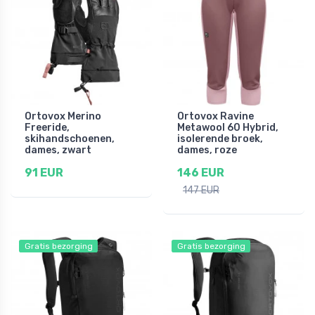
Ortovox Merino
Ortovox Ravine
Freeride,
Metawool 60 Hybrid,
skihandschoenen,
isolerende broek,
dames, zwart
dames, roze
91 EUR
146 EUR
147 EUR
Gratis bezorging
Gratis bezorging