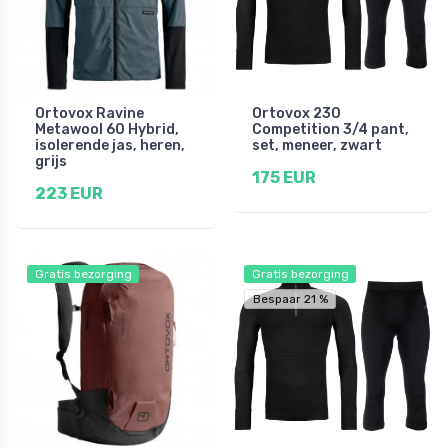
Ortovox Ravine
Ortovox 230
Metawool 60 Hybrid,
Competition 3/4 pant,
isolerende jas, heren,
set, meneer, zwart
grijs
175 EUR
223 EUR
Gratis bezorging
Gratis bezorging
Bespaar 21 %