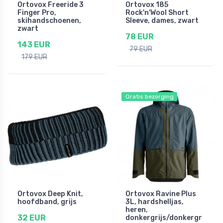
Ortovox Freeride 3
Ortovox 185
Finger Pro,
Rock'n'Wool Short
skihandschoenen,
Sleeve, dames, zwart
zwart
78 EUR
143 EUR
79 EUR
179 EUR
Gratis bezorging
Ortovox Deep Knit,
Ortovox Ravine Plus
hoofdband, grijs
3L, hardshelljas,
heren,
32 EUR
donkergrijs/donkergr