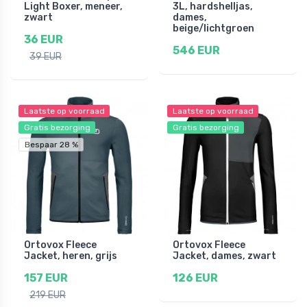
Light Boxer, meneer,
3L, hardshelljas,
zwart
dames,
beige/lichtgroen
36 EUR
546 EUR
39 EUR
Laatste op voorraad
Laatste op voorraad
Gratis bezorging
Gratis bezorging
Bespaar 28 %
Ortovox Fleece
Ortovox Fleece
Jacket, heren, grijs
Jacket, dames, zwart
157 EUR
126 EUR
219 EUR