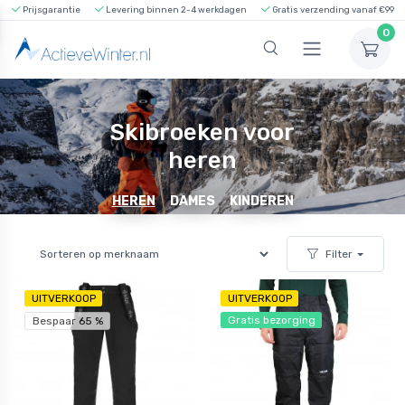
Prijsgarantie
Levering binnen 2-4 werkdagen
Gratis verzending vanaf €99
0
Skibroeken voor
heren
HEREN
DAMES
KINDEREN
Filter
UITVERKOOP
UITVERKOOP
Gratis bezorging
Bespaar 65 %