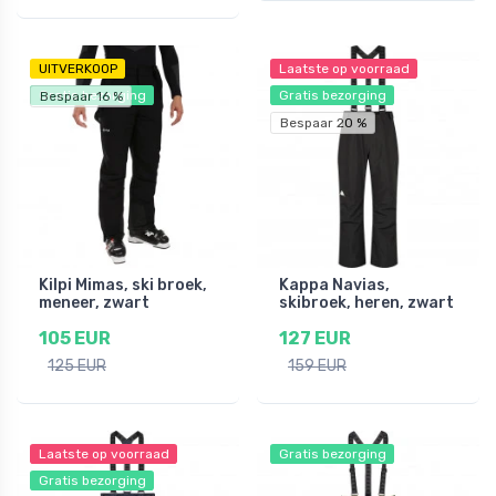
UITVERKOOP
Laatste op voorraad
Gratis bezorging
Gratis bezorging
Bespaar 16 %
Bespaar 20 %
Kilpi Mimas, ski broek,
Kappa Navias,
meneer, zwart
skibroek, heren, zwart
105 EUR
127 EUR
125 EUR
159 EUR
Laatste op voorraad
Gratis bezorging
Gratis bezorging