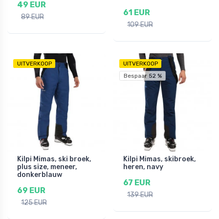
49 EUR
61 EUR
89 EUR
109 EUR
UITVERKOOP
UITVERKOOP
Bespaar 52 %
Kilpi Mimas, ski broek,
Kilpi Mimas, skibroek,
plus size, meneer,
heren, navy
donkerblauw
67 EUR
69 EUR
139 EUR
125 EUR