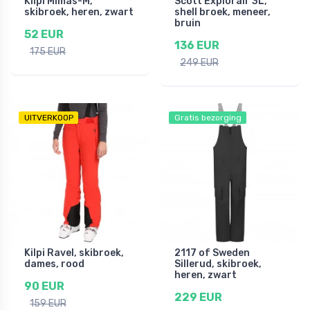
Kilpi Mimas-M,
Scott Explorair 3L,
skibroek, heren, zwart
shell broek, meneer,
bruin
52 EUR
136 EUR
175 EUR
249 EUR
UITVERKOOP
Gratis bezorging
Kilpi Ravel, skibroek,
2117 of Sweden
dames, rood
Sillerud, skibroek,
heren, zwart
90 EUR
229 EUR
159 EUR