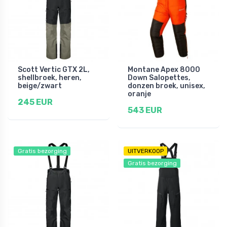
Scott Vertic GTX 2L,
Montane Apex 8000
shellbroek, heren,
Down Salopettes,
beige/zwart
donzen broek, unisex,
oranje
245 EUR
543 EUR
Gratis bezorging
UITVERKOOP
Gratis bezorging