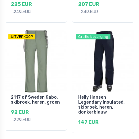
225 EUR
207 EUR
249 EUR
249 EUR
UITVERKOOP
Gratis bezorging
2117 of Sweden Kabo,
Helly Hansen
skibroek, heren, groen
Legendary Insulated,
skibroek, heren,
92 EUR
donkerblauw
229 EUR
147 EUR