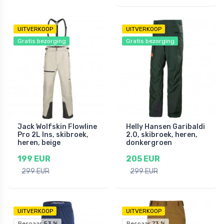
UITVERKOOP
UITVERKOOP
Gratis bezorging
Gratis bezorging
Jack Wolfskin Flowline
Helly Hansen Garibaldi
Pro 2L Ins, skibroek,
2.0, skibroek, heren,
heren, beige
donkergroen
199 EUR
205 EUR
299 EUR
299 EUR
UITVERKOOP
UITVERKOOP
Bespaar 53 %
Bespaar 73 %