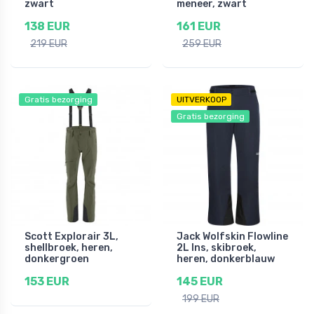
zwart
meneer, zwart
138 EUR
161 EUR
219 EUR
259 EUR
Gratis bezorging
UITVERKOOP
Gratis bezorging
Scott Explorair 3L,
Jack Wolfskin Flowline
shellbroek, heren,
2L Ins, skibroek,
donkergroen
heren, donkerblauw
153 EUR
145 EUR
199 EUR