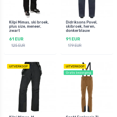
Kilpi Mimas, ski broek,
Didriksons Povel,
plus size, meneer,
skibroek, heren,
zwart
donkerblauw
61 EUR
91 EUR
125 EUR
179 EUR
UITVERKOOP
UITVERKOOP
Gratis bezorging