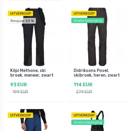
UITVERKOOP
UITVERKOOP
Gratis bezorging
Bespaar 53 %
Kilpi Methone, ski
Didriksons Povel,
broek, meneer, zwart
skibroek, heren, zwart
93 EUR
114 EUR
199 EUR
279 EUR
UITVERKOOP
UITVERKOOP
Gratis bezorging