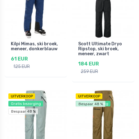
Kilpi Mimas, ski broek,
Scott Ultimate Dryo
meneer, donkerblauw
Ripstop, ski broek,
meneer, zwart
61 EUR
184 EUR
125 EUR
259 EUR
UITVERKOOP
UITVERKOOP
Gratis bezorging
Gratis bezorging
Bespaar 48 %
Bespaar 48 %