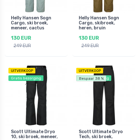
Helly Hansen Sogn
Helly Hansen Sogn
Cargo, ski broek,
Cargo, skibroek,
meneer, cactus
heren, bruin
130 EUR
130 EUR
249 EUR
249 EUR
UITVERKOOP
UITVERKOOP
Gratis bezorging
Gratis bezorging
Bespaar 38 %
Scott Ultimate Dryo
Scott Ultimate Dryo
10, ski broek, meneer,
Tech, ski broek,