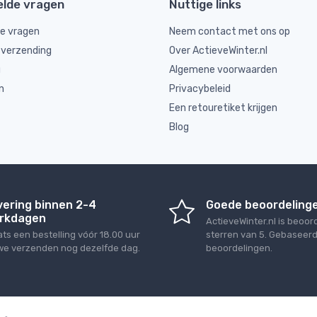
elde vragen
Nuttige links
de vragen
Neem contact met ons op
 verzending
Over ActieveWinter.nl
g
Algemene voorwaarden
n
Privacybeleid
Een retouretiket krijgen
Blog
vering binnen 2-4
Goede beoordeling
rkdagen
ActieveWinter.nl
is beoor
ats een bestelling vóór 18.00 uur
sterren van
5
. Gebaseer
we verzenden nog dezelfde dag.
beoordelingen.