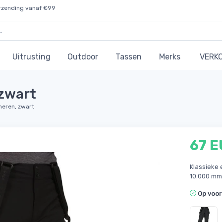
rzending vanaf €99
Uitrusting
Outdoor
Tassen
Merks
VERK
 zwart
 heren, zwart
67 
Klassieke 
10.000 m
Op voo