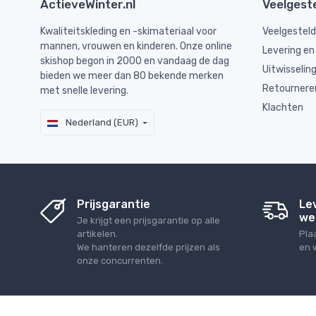
ActieveWinter.nl
Veelgest
Kwaliteitskleding en -skimateriaal voor
Veelgestel
mannen, vrouwen en kinderen. Onze online
Levering en
skishop begon in 2000 en vandaag de dag
Uitwisselin
bieden we meer dan 80 bekende merken
Retournere
met snelle levering.
Klachten
Nederland (EUR)
Prijsgarantie
Le
we
Je krijgt een prijsgarantie op alle
artikelen.
Pla
We hanteren dezelfde prijzen als
en 
onze concurrenten.