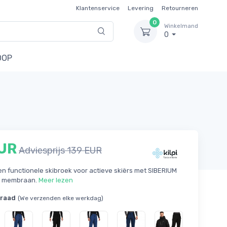
Klantenservice
Levering
Retourneren
0
Winkelmand
0
OOP
EUR
Adviesprijs 139 EUR
en functionele skibroek voor actieve skiërs met SIBERIUM
m membraan.
Meer lezen
rraad
(We verzenden elke werkdag)