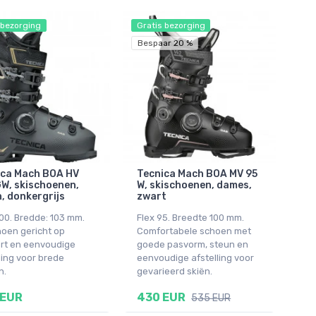
 bezorging
Gratis bezorging
Bespaar 20 %
ica Mach BOA HV
Tecnica Mach BOA MV 95
W, skischoenen,
W, skischoenen, dames,
, donkergrijs
zwart
100. Bredde: 103 mm.
Flex 95. Breedte 100 mm.
hoen gericht op
Comfortabele schoen met
rt en eenvoudige
goede pasvorm, steun en
ling voor brede
eenvoudige afstelling voor
n.
gevarieerd skiën.
 EUR
430 EUR
535 EUR