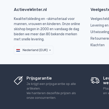
ActieveWinter.nl
Veelgest
Kwaliteitskleding en -skimateriaal voor
Veelgestel
mannen, vrouwen en kinderen. Onze online
Levering en
skishop begon in 2000 en vandaag de dag
Uitwisselin
bieden we meer dan 80 bekende merken
Retournere
met snelle levering.
Klachten
Nederland (EUR)
Prijsgarantie
Le
we
Je krijgt een prijsgarantie op alle
artikelen.
Pla
We hanteren dezelfde prijzen als
en 
onze concurrenten.