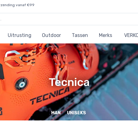
rzending vanaf €99
Uitrusting
Outdoor
Tassen
Merks
VERK
Tecnica
MAN
UNISEKS