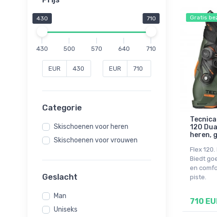
Gratis be
430
710
430
500
570
640
710
EUR
EUR
Categorie
Tecnica
Skischoenen voor heren
120 Dua
heren, 
Skischoenen voor vrouwen
Flex 120
Biedt go
en comfo
Geslacht
piste.
Man
710 EU
Uniseks