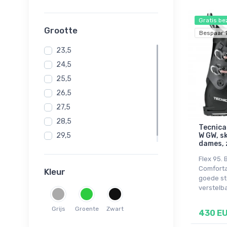
Gratis be
Grootte
Bespaar 1
23,5
24,5
25,5
26,5
27,5
28,5
Tecnica
29,5
W GW, s
dames, 
30,5
Flex 95.
Comfort
Kleur
goede st
verstelba
Grijs
Groente
Zwart
430 E