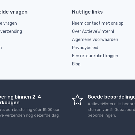
elde vragen
Nuttige links
de vragen
Neem contact met ons op
 verzending
Over ActieveWinter.nl
g
Algemene voorwaarden
n
Privacybeleid
Een retouretiket krijgen
Blog
vering binnen 2-4
Goede beoordeling
rkdagen
ActieveWinter.nl
is beoor
ats een bestelling vóór 18.00 uur
sterren van
5
. Gebaseer
we verzenden nog dezelfde dag.
beoordelingen.