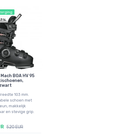
zorging
7 %
 Mach BOA HV 95
kischoenen,
zwart
 Breedte 103 mm.
abele schoen met
eun, makkelijk
ar en stevige grip.
UR
520 EUR