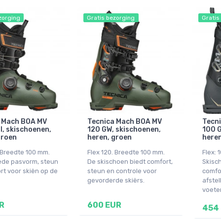
zorging
Gratis bezorging
Gratis
 Mach BOA MV
Tecnica Mach BOA MV
Tecn
l, skischoenen,
120 GW, skischoenen,
100 G
groen
heren, groen
heren
. Breedte 100 mm.
Flex 120. Breedte 100 mm.
Flex: 
ede pasvorm, steun
De skischoen biedt comfort,
Skisc
rt voor skiën op de
steun en controle voor
comfo
gevorderde skiërs.
afstel
voete
R
600 EUR
454