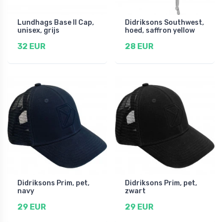
Lundhags Base II Cap,
Didriksons Southwest,
unisex, grijs
hoed, saffron yellow
32 EUR
28 EUR
Didriksons Prim, pet,
Didriksons Prim, pet,
navy
zwart
29 EUR
29 EUR