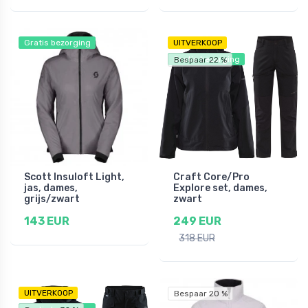
Gratis bezorging
UITVERKOOP
Gratis bezorging
Bespaar 22 %
Scott Insuloft Light,
Craft Core/Pro
jas, dames,
Explore set, dames,
grijs/zwart
zwart
143 EUR
249 EUR
318 EUR
UITVERKOOP
Bespaar 20 %