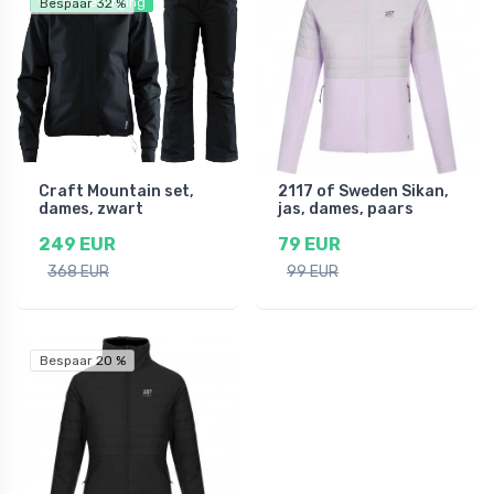
Gratis bezorging
Bespaar 32 %
Craft Mountain set,
2117 of Sweden Sikan,
dames, zwart
jas, dames, paars
249 EUR
79 EUR
368 EUR
99 EUR
Bespaar 20 %