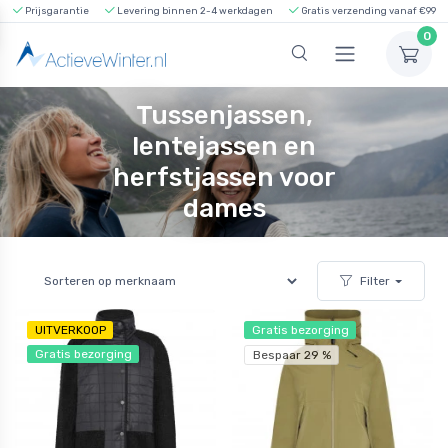
Prijsgarantie
Levering binnen 2-4 werkdagen
Gratis verzending vanaf €99
0
Tussenjassen,
lentejassen en
herfstjassen voor
dames
Filter
UITVERKOOP
Gratis bezorging
Gratis bezorging
Bespaar 29 %