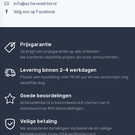
info@actievewinter.nl
Volg ons op Facebook
Prijsgarantie
Je krijgt een prijsgarantie op alle artikelen.
We hanteren dezelfde prijzen als onze concurrenten.
Levering binnen 2-4 werkdagen
Plaats een bestelling vóór 18.00 uur en we verzenden nog
dezelfde dag.
Goede beoordelingen
ActieveWinter.nl
is beoordeeld
4,8
sterren van
5
.
Gebaseerd op
890
beoordelingen.
Veilige betaling
We accepteren betalingen via bekende en veilige
betaalkaarten zoals VISA en Mastercard.