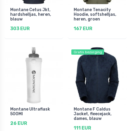
Montane Cetus Jkt,
Montane Tenacity
hardshelljas, heren,
Hoodie, softshelljas,
blauw
heren, groen
303 EUR
167 EUR
Gratis bezorging
Montane Ultraflask
Montane F Caldus
500Ml
Jacket, fleecejack,
dames, blauw
26 EUR
111 EUR