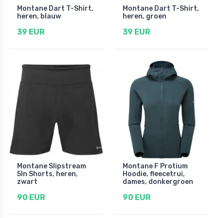
Montane Dart T-Shirt,
Montane Dart T-Shirt,
heren, blauw
heren, groen
39 EUR
39 EUR
Montane Slipstream
Montane F Protium
5In Shorts, heren,
Hoodie, fleecetrui,
zwart
dames, donkergroen
90 EUR
90 EUR