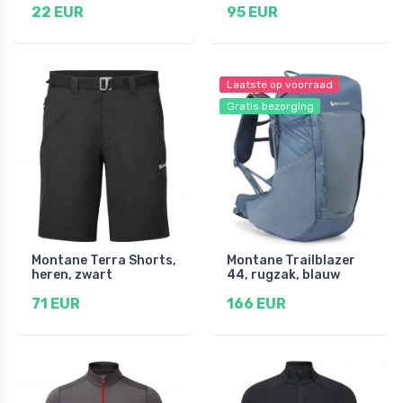
22 EUR
95 EUR
Laatste op voorraad
Gratis bezorging
Montane Terra Shorts,
Montane Trailblazer
heren, zwart
44, rugzak, blauw
71 EUR
166 EUR