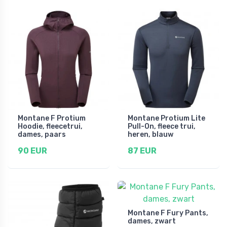
Montane F Protium
Montane Protium Lite
Hoodie, fleecetrui,
Pull-On, fleece trui,
dames, paars
heren, blauw
90 EUR
87 EUR
Montane F Fury Pants,
dames, zwart