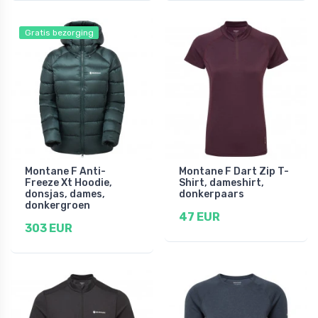
Gratis bezorging
Montane F Anti-
Montane F Dart Zip T-
Freeze Xt Hoodie,
Shirt, dameshirt,
donsjas, dames,
donkerpaars
donkergroen
47 EUR
303 EUR