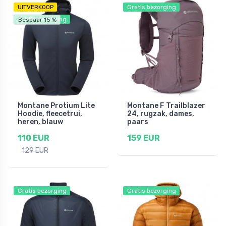
UITVERKOOP
Gratis bezorging
Gratis bezorging
Bespaar 15 %
Montane Protium Lite
Montane F Trailblazer
Hoodie, fleecetrui,
24, rugzak, dames,
heren, blauw
paars
110 EUR
159 EUR
129 EUR
Gratis bezorging
Gratis bezorging