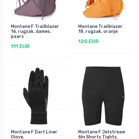
Montane F Trailblazer
Montane Trailblazer
16, rugzak, dames,
18, rugzak, oranje
paars
120 EUR
111 EUR
Montane F Dart Liner
Montane F Jetstream
Glove,
6In Shorts Tights,