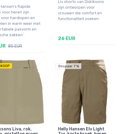
Liv shorts van Didriksons
 Hansen's Rapide
zijn ontworpen voor
 voor heren zijn
vrouwen die comfort en
l voor hardlopen en
functionaliteit zoeken.
len in warm weer met
rtabele pasvorm en
sche zakken.'
26 EUR
UR
85 EUR
RKOOP
Bespaar 7 %
ksons Liva, rok,
Helly Hansen Elv Light
, misteltoe groen
Tur, korte broek, heren,