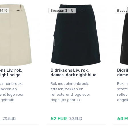
34 %
Bespaar 34 %
Bespa
ns Liv, rok,
Didriksons Liv, rok,
Didri
light beige
dames, dark night blue
dame
binnenbroek,
Rok met binnenbroek,
Rok m
 zakken en
stretch, zakken en
stretc
rend logo voor
reflecterend logo voor
reflec
 gebruik
dagelijks gebruik
dageli
R
52 EUR
60 
79 EUR
79 EUR