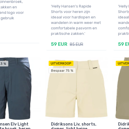
binnenbroek,
'Helly Hansen's Rapide
'Helly
 zakken en
Shorts voor heren zijn
Shorts
rend logo voor
ideaal voor hardlopen en
ideaa
 gebruik
wandelen in warm weer met
wande
comfortabele pasvorm en
comfo
praktische zakken.'
prakti
59 EUR
59 E
85 EUR
UITVERKOOP
UITVE
13 %
Bespaar 75 %
ansen Elv Light
Didriksons Liv, shorts,
Didri
te broek, heren,
dames, licht beige
dames