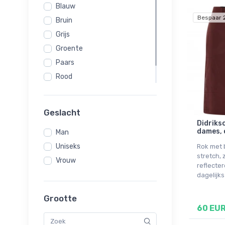
Blauw
Bespaar 
Bruin
Grijs
Groente
Paars
Rood
Roze
Zwart
Geslacht
Didrikso
dames, 
Man
Uniseks
Rok met 
stretch,
Vrouw
reflecte
dagelijks
Grootte
60 EU