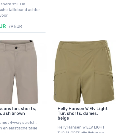
bare stijl. De
sche tailleband achter
voor
EUR
79 EUR
ksons Ian, shorts,
Helly Hansen W Elv Light
, ash brown
Tur, shorts, dames,
beige
s met 4-way stretch,
Helly Hansen W ELV LIGHT
 en elastische taille
TUR SHORTS zijn lichte en