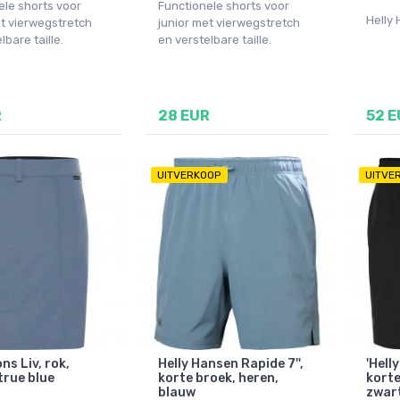
ele shorts voor
Functionele shorts voor
Helly
et vierwegstretch
junior met vierwegstretch
lbare taille.
en verstelbare taille.
R
28 EUR
52 E
UITVERKOOP
UITVE
ns Liv, rok,
Helly Hansen Rapide 7'',
'Hell
true blue
korte broek, heren,
korte
blauw
zwart