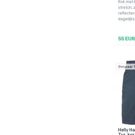
Rok met 
stretch,
reflecte
dagelijks
55 EUR
Bespaar 
Helly H
Tur, kor