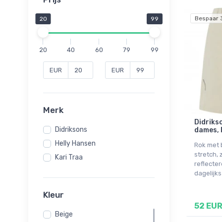
Bespaar 
20
99
20
40
60
79
99
EUR
EUR
Merk
Didrikso
Didriksons
dames, 
Helly Hansen
Rok met 
stretch,
Kari Traa
reflecte
dagelijks
Kleur
52 EU
Beige