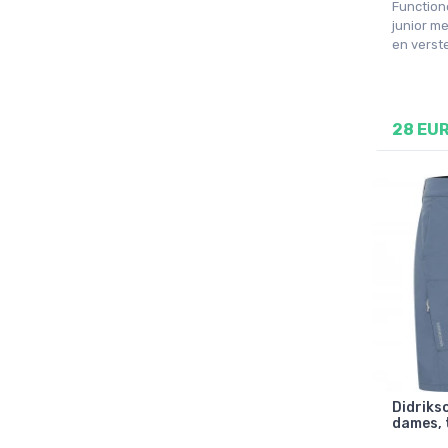
Function
junior m
en verste
28 EU
Didrikso
dames, 