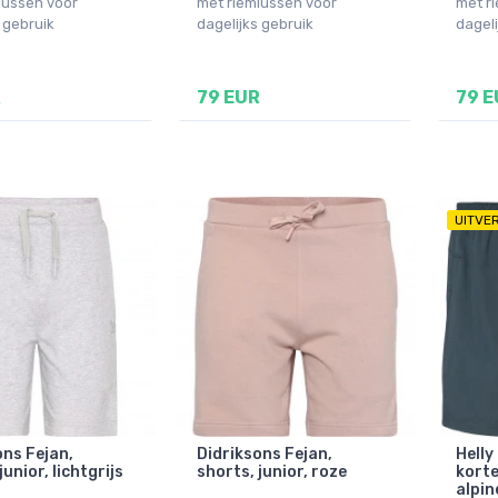
lussen voor
met riemlussen voor
met r
 gebruik
dagelijks gebruik
dageli
R
79 EUR
79 E
UITVE
ons Fejan,
Didriksons Fejan,
Helly 
junior, lichtgrijs
shorts, junior, roze
korte
alpin