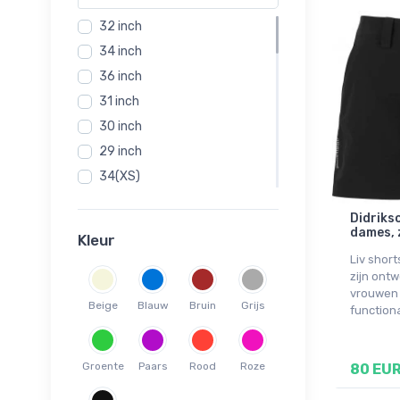
32 inch
34 inch
36 inch
31 inch
30 inch
29 inch
34(XS)
33 inch
Didrikso
38 inch
dames, 
Kleur
33
Liv short
34
zijn ont
vrouwen 
36(S)
Beige
Blauw
Bruin
Grijs
functiona
38(M)
40(L)
Groente
Paars
Rood
Roze
80 EU
42(XL)