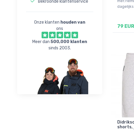
38
met riem
Bekroonde klantenservice
dagelijks
Onze klanten
houden van
79 EU
ons
Meer dan
500,000 klanten
sinds 2003.
Didriks
shorts, 