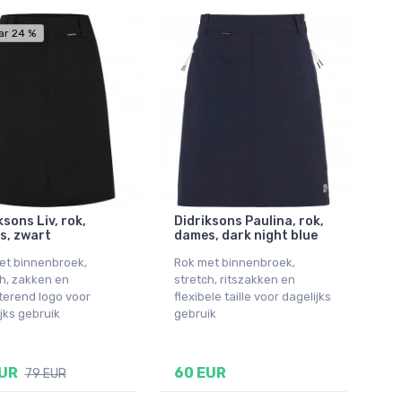
ar 24 %
ksons Liv, rok,
Didriksons Paulina, rok,
s, zwart
dames, dark night blue
et binnenbroek,
Rok met binnenbroek,
h, zakken en
stretch, ritszakken en
terend logo voor
flexibele taille voor dagelijks
jks gebruik
gebruik
EUR
60 EUR
79 EUR