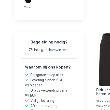
44(XXL)
46(3XL)
Zwart
48(4XL)
S(48)
M(50)
L(52)
Begeleiding nodig?
XL(54)
XXL(56)
info@actievewinter.nl
120
130
Waarom bij ons kopen?
140
Prijsgarantie op alles
150
Levering binnen 2-4
160
werkdagen
30
Didrikso
Gratis verzending vanaf
heren, 
99 EUR
32
Veilige betaling
Shorts m
36
20+ jaar ervaring
zakken en