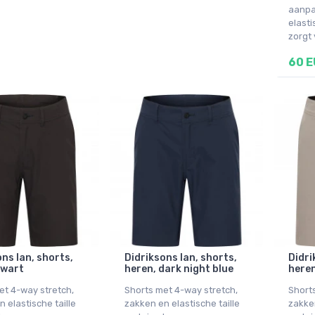
aanpas
elasti
zorgt 
60 
ns Ian, shorts,
Didriksons Ian, shorts,
Didri
zwart
heren, dark night blue
heren
et 4-way stretch,
Shorts met 4-way stretch,
Short
 elastische taille
zakken en elastische taille
zakken