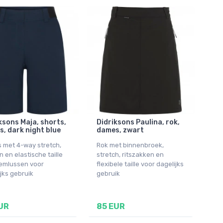
ksons Maja, shorts,
Didriksons Paulina, rok,
, dark night blue
dames, zwart
s met 4-way stretch,
Rok met binnenbroek,
 en elastische taille
stretch, ritszakken en
iemlussen voor
flexibele taille voor dagelijks
jks gebruik
gebruik
UR
85 EUR