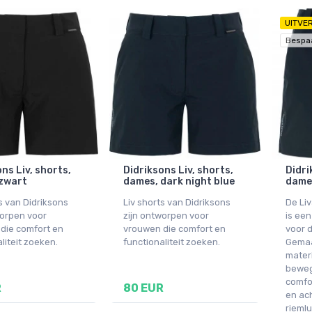
UITVE
Bespa
ns Liv, shorts,
Didriksons Liv, shorts,
Didri
zwart
dames, dark night blue
dames
s van Didriksons
Liv shorts van Didriksons
De Liv
worpen voor
zijn ontworpen voor
is een
die comfort en
vrouwen die comfort en
voor d
liteit zoeken.
functionaliteit zoeken.
Gemaa
mater
beweg
comfor
R
80 EUR
en ac
rieml