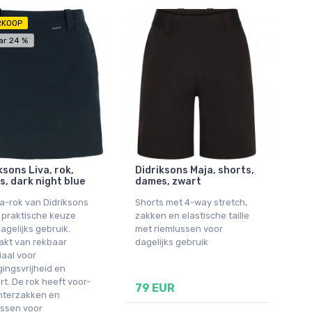
RKOOP
ar 24 %
ksons Liva, rok,
Didriksons Maja, shorts,
, dark night blue
dames, zwart
a-rok van Didriksons
Shorts met 4-way stretch,
 praktische keuze
zakken en elastische taille
agelijks gebruik.
met riemlussen voor
kt van rekbaar
dagelijks gebruik
iaal voor
ingsvrijheid en
t. De rok heeft voor-
79 EUR
hterzakken en
ussen voor