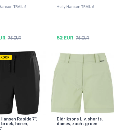
 Hansen TRAIL 6
Helly Hansen TRAIL 6
UR
52 EUR
75 EUR
75 EUR
RKOOP
y Hansen Rapide 7'',
Didriksons Liv, shorts,
 broek, heren,
dames, zacht groen
'