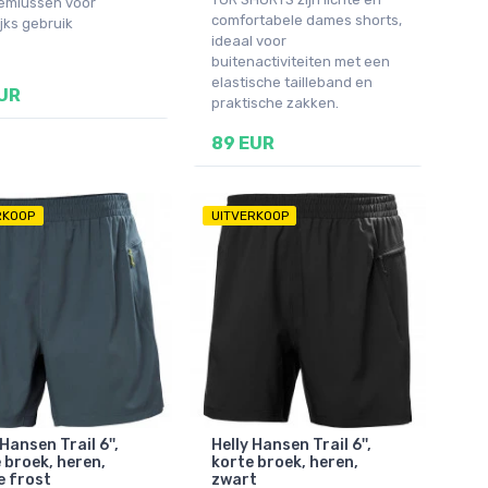
iemlussen voor
comfortabele dames shorts,
jks gebruik
ideaal voor
buitenactiviteiten met een
elastische tailleband en
UR
praktische zakken.
89 EUR
RKOOP
UITVERKOOP
Hansen Trail 6'',
Helly Hansen Trail 6'',
 broek, heren,
korte broek, heren,
e frost
zwart