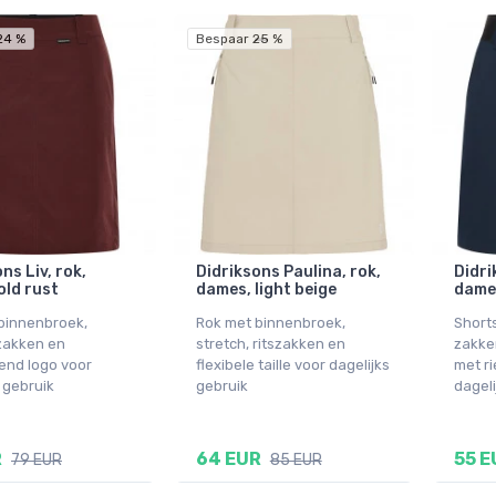
24 %
Bespaar 25 %
ns Liv, rok,
Didriksons Paulina, rok,
Didri
old rust
dames, light beige
dames
binnenbroek,
Rok met binnenbroek,
Short
 zakken en
stretch, ritszakken en
zakken
rend logo voor
flexibele taille voor dagelijks
met r
 gebruik
gebruik
dageli
R
64 EUR
55 E
79 EUR
85 EUR