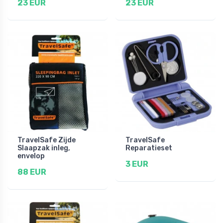
23 EUR
23 EUR
TravelSafe Zijde
TravelSafe
Slaapzak inleg,
Reparatieset
envelop
3 EUR
88 EUR