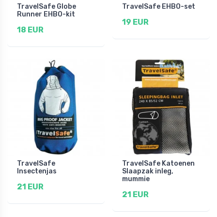
TravelSafe Globe
TravelSafe EHBO-set
Runner EHBO-kit
19 EUR
18 EUR
TravelSafe
TravelSafe Katoenen
Insectenjas
Slaapzak inleg,
mummie
21 EUR
21 EUR