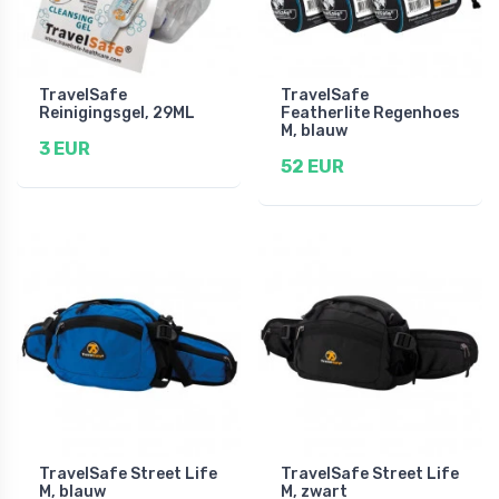
TravelSafe
TravelSafe
Reinigingsgel, 29ML
Featherlite Regenhoes
M, blauw
3 EUR
52 EUR
TravelSafe Street Life
TravelSafe Street Life
M, blauw
M, zwart