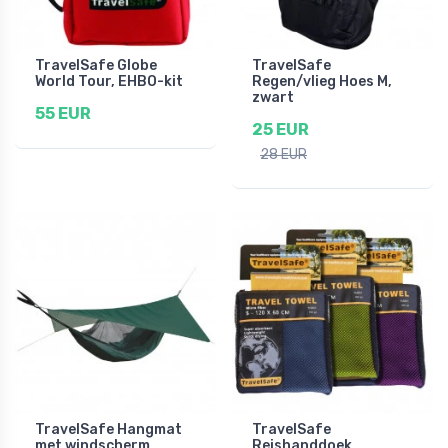
TravelSafe Globe
TravelSafe
World Tour, EHBO-kit
Regen/vlieg Hoes M,
zwart
55 EUR
25 EUR
28 EUR
TravelSafe Hangmat
TravelSafe
met windscherm,
Reishanddoek