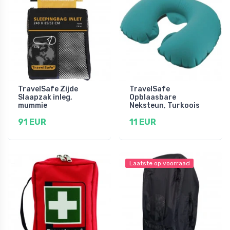
TravelSafe Zijde
TravelSafe
Slaapzak inleg,
Opblaasbare
mummie
Neksteun, Turkoois
91 EUR
11 EUR
Laatste op voorraad