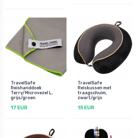
TravelSafe
TravelSafe
Reishanddoek
Reiskussen met
Terry/Microvezel L,
traagschuim,
grijs/groen
zwart/grijs
17 EUR
15 EUR