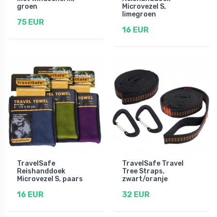
groen
Microvezel S,
limegroen
75 EUR
16 EUR
TravelSafe
TravelSafe Travel
Reishanddoek
Tree Straps,
Microvezel S, paars
zwart/oranje
16 EUR
32 EUR