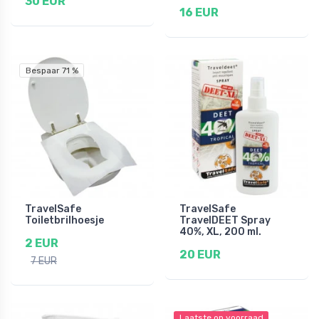
30 EUR
16 EUR
Bespaar 71 %
TravelSafe
TravelSafe
Toiletbrilhoesje
TravelDEET Spray
40%, XL, 200 ml.
2 EUR
20 EUR
7 EUR
Laatste op voorraad