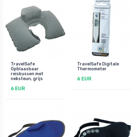
TravelSafe
TravelSafe Digitale
Opblaasbaar
Thermometer
reiskussen met
6 EUR
neksteun, grijs
6 EUR