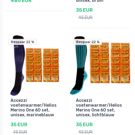
480 EUR
unisex, bruin
35 EUR
45 EUR
Bespaar 22 %
Bespaar 22 %
Bespaar 22 %
Bespaar 22 %
Accezzi
Accezzi
voetenwarmer/Helios
voetenwarmer/Helios
Merino One 60 set,
Merino One 60 set,
unisex, marineblauw
unisex, lichtblauw
35 EUR
35 EUR
45 EUR
45 EUR