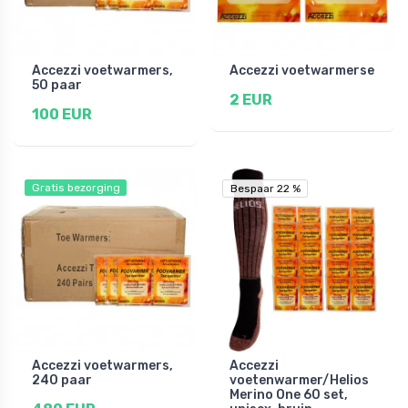
Accezzi voetwarmers,
Accezzi voetwarmerse
50 paar
2 EUR
100 EUR
Gratis bezorging
Bespaar 22 %
Bespaar 22 %
Accezzi voetwarmers,
Accezzi
240 paar
voetenwarmer/Helios
Merino One 60 set,