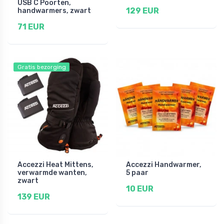
USB C Poorten,
129 EUR
handwarmers, zwart
71 EUR
Gratis bezorging
Accezzi Heat Mittens,
Accezzi Handwarmer,
verwarmde wanten,
5 paar
zwart
10 EUR
139 EUR