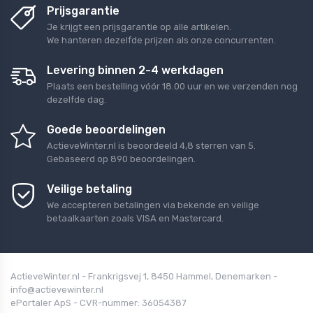
Prijsgarantie
Je krijgt een prijsgarantie op alle artikelen.
We hanteren dezelfde prijzen als onze concurrenten.
Levering binnen 2-4 werkdagen
Plaats een bestelling vóór 18.00 uur en we verzenden nog
dezelfde dag.
Goede beoordelingen
ActieveWinter.nl
is beoordeeld
4,8
sterren van
5
.
Gebaseerd op
890
beoordelingen.
Veilige betaling
We accepteren betalingen via bekende en veilige
betaalkaarten zoals VISA en Mastercard.
ActieveWinter.nl - Frankrigsvej 1, 8450 Hammel, Denemarken -
info@actievewinter.nl
ePortaler ApS - CVR-nummer: 36054387