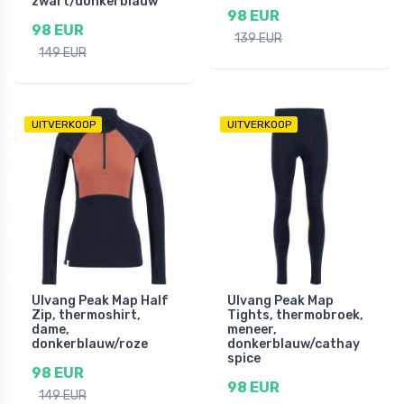
zwart/donkerblauw
98 EUR
98 EUR
139 EUR
149 EUR
UITVERKOOP
UITVERKOOP
Ulvang Peak Map Half
Ulvang Peak Map
Zip, thermoshirt,
Tights, thermobroek,
dame,
meneer,
donkerblauw/roze
donkerblauw/cathay
spice
98 EUR
98 EUR
149 EUR