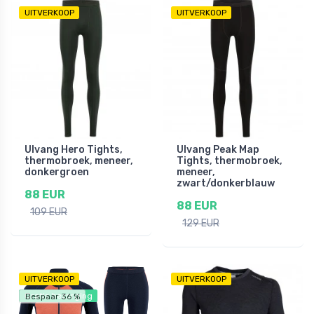
UITVERKOOP
UITVERKOOP
Ulvang Hero Tights,
Ulvang Peak Map
thermobroek, meneer,
Tights, thermobroek,
donkergroen
meneer,
zwart/donkerblauw
88 EUR
88 EUR
109 EUR
129 EUR
UITVERKOOP
UITVERKOOP
Gratis bezorging
Bespaar 36 %