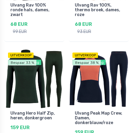
Ulvang Rav 100%
Ulvang Rav 100%,
ronde hals, dames,
thermo broek, dames,
zwart
roze
68 EUR
68 EUR
99 EUR
93 EUR
UITVERKOOP
UITVERKOOP
Gratis bezorging
Gratis bezorging
Bespaar 33 %
Bespaar 38 %
Ulvang Hero Half Zip,
Ulvang Peak Map Crew,
heren, donkergroen
Damen,
donkerblauw/roze
159 EUR
159 EUR