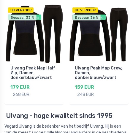
UITVERKOOP
UITVERKOOP
Gratis bezorging
Gratis bezorging
Bespaar 33 %
Bespaar 36 %
Ulvang Peak Map Half
Ulvang Peak Map Crew,
Zip, Damen,
Damen,
donkerblauw/zwart
donkerblauw/zwart
179 EUR
159 EUR
268 EUR
248 EUR
Ulvang - hoge kwaliteit sinds 1995
Vegard Ulvang is de bedenker van het bedrijf Ulvang. Hij is een
van de meest succesvolle Noorse langlaufers in de geschiedenis