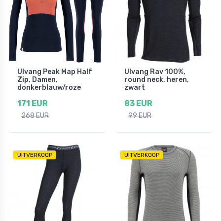
Ulvang Peak Map Half
Ulvang Rav 100%,
Zip, Damen,
round neck, heren,
donkerblauw/roze
zwart
171 EUR
83 EUR
268 EUR
99 EUR
UITVERKOOP
UITVERKOOP