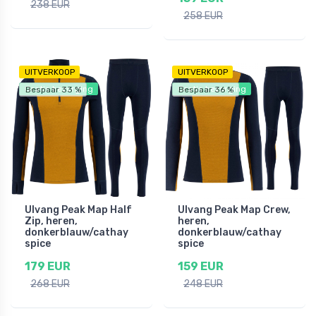
238 EUR
258 EUR
UITVERKOOP
UITVERKOOP
Gratis bezorging
Gratis bezorging
Bespaar 33 %
Bespaar 36 %
Ulvang Peak Map Half
Ulvang Peak Map Crew,
Zip, heren,
heren,
donkerblauw/cathay
donkerblauw/cathay
spice
spice
179 EUR
159 EUR
268 EUR
248 EUR