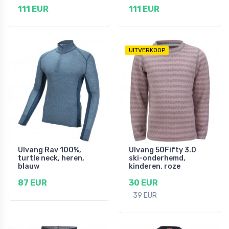
111 EUR
111 EUR
UITVERKOOP
Ulvang Rav 100%,
Ulvang 50Fifty 3.0
turtle neck, heren,
ski-onderhemd,
blauw
kinderen, roze
87 EUR
30 EUR
39 EUR