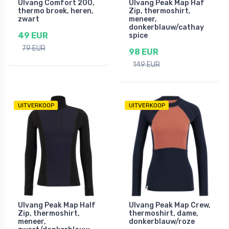
Ulvang Comfort 200,
Ulvang Peak Map Haf
thermo broek, heren,
Zip, thermoshirt,
zwart
meneer,
donkerblauw/cathay
49 EUR
spice
79 EUR
98 EUR
149 EUR
UITVERKOOP
UITVERKOOP
Ulvang Peak Map Half
Ulvang Peak Map Crew,
Zip, thermoshirt,
thermoshirt, dame,
meneer,
donkerblauw/roze