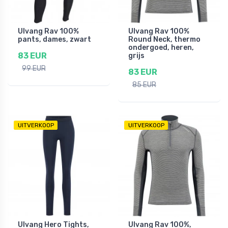
Ulvang Rav 100%
Ulvang Rav 100%
pants, dames, zwart
Round Neck, thermo
ondergoed, heren,
83 EUR
grijs
99 EUR
83 EUR
85 EUR
UITVERKOOP
UITVERKOOP
Ulvang Hero Tights,
Ulvang Rav 100%,