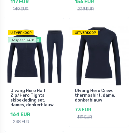
117 EUR
156 EUR
149 EUR
238 EUR
UITVERKOOP
UITVERKOOP
Gratis bezorging
Bespaar 34 %
Ulvang Hero Half
Ulvang Hero Crew,
Zip/Hero Tights
thermoshirt, dame,
skibekleding set,
donkerblauw
dames, donkerblauw
73 EUR
164 EUR
119 EUR
248 EUR