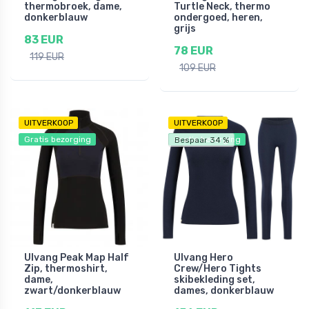
thermobroek, dame,
Turtle Neck, thermo
donkerblauw
ondergoed, heren,
grijs
83 EUR
78 EUR
119 EUR
109 EUR
UITVERKOOP
UITVERKOOP
Gratis bezorging
Gratis bezorging
Bespaar 34 %
Ulvang Peak Map Half
Ulvang Hero
Zip, thermoshirt,
Crew/Hero Tights
dame,
skibekleding set,
zwart/donkerblauw
dames, donkerblauw