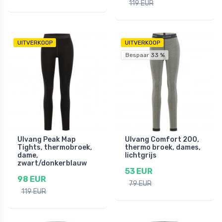
119 EUR
UITVERKOOP
UITVERKOOP
Bespaar 33 %
Ulvang Peak Map
Ulvang Comfort 200,
Tights, thermobroek,
thermo broek, dames,
dame,
lichtgrijs
zwart/donkerblauw
53 EUR
98 EUR
79 EUR
119 EUR