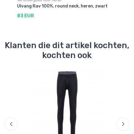
Ski ondergoed voor heren
Sk
Ulvang Rav 100%, round neck, heren, zwart
He
he
83 EUR
6
Klanten die dit artikel kochten,
kochten ook