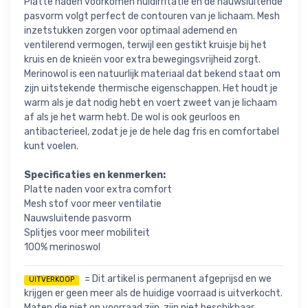
Platte naden voorkomen huidirritatie en de nauwsluitende
pasvorm volgt perfect de contouren van je lichaam. Mesh
inzetstukken zorgen voor optimaal ademend en
ventilerend vermogen, terwijl een gestikt kruisje bij het
kruis en de knieën voor extra bewegingsvrijheid zorgt.
Merinowol is een natuurlijk materiaal dat bekend staat om
zijn uitstekende thermische eigenschappen. Het houdt je
warm als je dat nodig hebt en voert zweet van je lichaam
af als je het warm hebt. De wol is ook geurloos en
antibacterieel, zodat je je de hele dag fris en comfortabel
kunt voelen.
Specificaties en kenmerken:
Platte naden voor extra comfort
Mesh stof voor meer ventilatie
Nauwsluitende pasvorm
Splitjes voor meer mobiliteit
100% merinoswol
= Dit artikel is permanent afgeprijsd en we
UITVERKOOP
krijgen er geen meer als de huidige voorraad is uitverkocht.
Maten die niet op voorraad zijn, zijn niet beschikbaar.