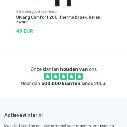
Ski ondergoed voor heren
Sk
r,
Ulvang Comfort 200, thermo broek, heren,
Ul
zwart
do
49 EUR
8
Onze klanten
houden van
ons
Meer dan
500,000 klanten
sinds 2003.
ActieveWinter.nl
Kwaliteitskleding en -skimateriaal voor mannen, vrouwen en