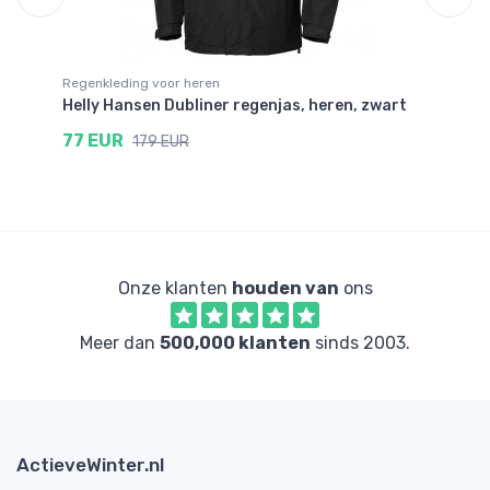
Regenkleding voor heren
Re
Helly Hansen Dubliner regenjas, heren, zwart
He
77 EUR
7
179 EUR
Onze klanten
houden van
ons
Meer dan
500,000 klanten
sinds 2003.
ActieveWinter.nl