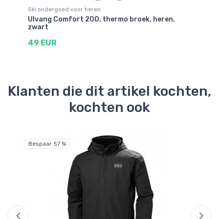
Ski ondergoed voor heren
Sk
Ulvang Comfort 200, thermo broek, heren,
Ac
zwart
1
49 EUR
Klanten die dit artikel kochten,
kochten ook
Bespaar 57 %
Be