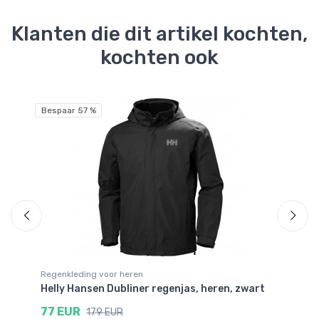
Klanten die dit artikel kochten,
kochten ook
Bespaar 57 %
Be
Regenkleding voor heren
Re
Helly Hansen Dubliner regenjas, heren, zwart
He
77 EUR
7
179 EUR