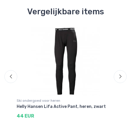
Vergelijkbare items
Ski ondergoed voor heren
Sk
Helly Hansen Lifa Active Pant, heren, zwart
Ul
zw
44 EUR
4