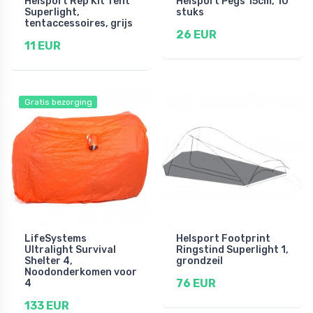
Helsport Rep Kit Tent
Helsport Pegs 15cm, 10
Superlight,
stuks
tentaccessoires, grijs
26 EUR
11 EUR
Gratis bezorging
LifeSystems
Helsport Footprint
Ultralight Survival
Ringstind Superlight 1,
Shelter 4,
grondzeil
Noodonderkomen voor
76 EUR
4
133 EUR