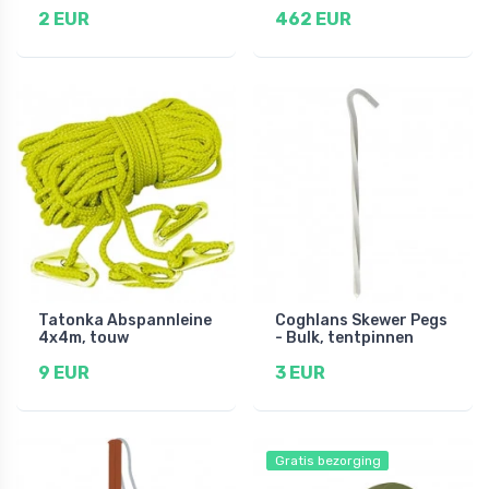
2 EUR
462 EUR
Tatonka Abspannleine
Coghlans Skewer Pegs
4x4m, touw
- Bulk, tentpinnen
9 EUR
3 EUR
Gratis bezorging