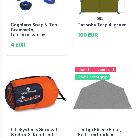
Coghlans Snap N´Tap
Tatonka Tarp 4, groen
Grommets,
100 EUR
tentaccessoires
4 EUR
Laatste op voorraad
Gratis bezorging
LifeSystems Survival
Tentipi Fleece Floor,
Shelter 2, Noodtent
Half, tentbodem,