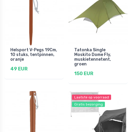
Helsport V-Pegs 19Cm,
Tatonka Single
10 stuks, tentpinnen,
Moskito Dome Fly,
oranje
muskietennetent,
groen
49 EUR
150 EUR
Laatste op voorraad
Gratis bezorging