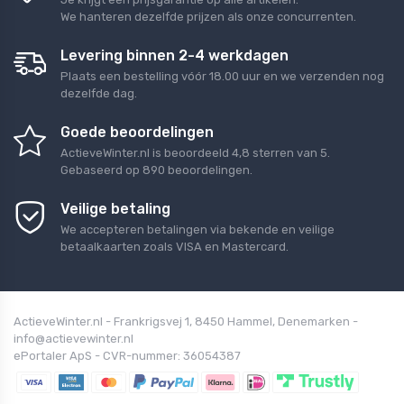
We hanteren dezelfde prijzen als onze concurrenten.
Levering binnen 2-4 werkdagen
Plaats een bestelling vóór 18.00 uur en we verzenden nog
dezelfde dag.
Goede beoordelingen
ActieveWinter.nl
is beoordeeld
4,8
sterren van
5
.
Gebaseerd op
890
beoordelingen.
Veilige betaling
We accepteren betalingen via bekende en veilige
betaalkaarten zoals VISA en Mastercard.
ActieveWinter.nl - Frankrigsvej 1, 8450 Hammel, Denemarken -
info@actievewinter.nl
ePortaler ApS - CVR-nummer: 36054387