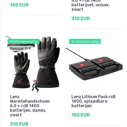
6.0 + rcB 1400
160 EUR
batterijset, unisex,
zwart
310 EUR
Gratis bezorging
Gratis bezorging
Bespaar 11 %
Lenz
Lenz Lithium Pack rcB
Warmtehandschoen
1400, oplaadbare
6.0 + rcB 1400
batterijen
batterijen, dames,
150 EUR
zwart
310 EUR