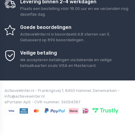
Levering binnen 2-4 werkdagen
Plaats een bestelling vóór 18.00 uur en we verzenden nog
dezelfde dag.
Goede beoordelingen
ActieveWinter.nl
is beoordeeld
4,8
sterren van
5
.
Gebaseerd op
890
beoordelingen.
Veilige betaling
We accepteren betalingen via bekende en veilige
betaalkaarten zoals VISA en Mastercard.
ActieveWinter.nl - Frankrigsvej 1, 8450 Hammel, Denemarken -
info@actievewinter.nl
ePortaler ApS - CVR-nummer: 36054387