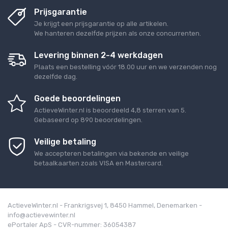
Prijsgarantie
Je krijgt een prijsgarantie op alle artikelen.
We hanteren dezelfde prijzen als onze concurrenten.
Levering binnen 2-4 werkdagen
Plaats een bestelling vóór 18.00 uur en we verzenden nog
dezelfde dag.
Goede beoordelingen
ActieveWinter.nl
is beoordeeld
4,8
sterren van
5
.
Gebaseerd op
890
beoordelingen.
Veilige betaling
We accepteren betalingen via bekende en veilige
betaalkaarten zoals VISA en Mastercard.
ActieveWinter.nl - Frankrigsvej 1, 8450 Hammel, Denemarken -
info@actievewinter.nl
ePortaler ApS - CVR-nummer: 36054387