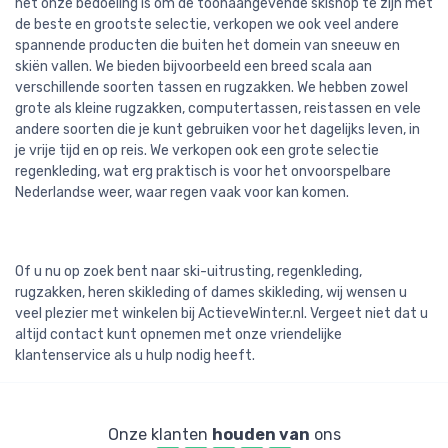
het onze bedoeling is om de toonaangevende skishop te zijn met
de beste en grootste selectie, verkopen we ook veel andere
spannende producten die buiten het domein van sneeuw en
skiën vallen. We bieden bijvoorbeeld een breed scala aan
verschillende soorten tassen en rugzakken. We hebben zowel
grote als kleine rugzakken, computertassen, reistassen en vele
andere soorten die je kunt gebruiken voor het dagelijks leven, in
je vrije tijd en op reis. We verkopen ook een grote selectie
regenkleding, wat erg praktisch is voor het onvoorspelbare
Nederlandse weer, waar regen vaak voor kan komen.
Of u nu op zoek bent naar ski-uitrusting, regenkleding,
rugzakken, heren skikleding of dames skikleding, wij wensen u
veel plezier met winkelen bij ActieveWinter.nl. Vergeet niet dat u
altijd contact kunt opnemen met onze vriendelijke
klantenservice als u hulp nodig heeft.
Onze klanten
houden van
ons