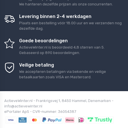
We hanteren dezelfde prijzen als onze concurrenten.
Levering binnen 2-4 werkdagen
Plaats een bestelling vóór 18.00 uur en we verzenden nog
dezelfde dag.
Goede beoordelingen
ActieveWinter.nl
is beoordeeld
4,8
sterren van
5
.
Gebaseerd op
890
beoordelingen.
Veilige betaling
We accepteren betalingen via bekende en veilige
betaalkaarten zoals VISA en Mastercard.
ActieveWinter.nl - Frankrigsvej 1, 8450 Hammel, Denemarken -
info@actievewinter.nl
ePortaler ApS - CVR-nummer: 36054387