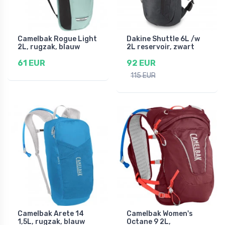
Camelbak Rogue Light
Dakine Shuttle 6L /w
2L, rugzak, blauw
2L reservoir, zwart
61 EUR
92 EUR
115 EUR
Camelbak Arete 14
Camelbak Women's
1,5L, rugzak, blauw
Octane 9 2L,