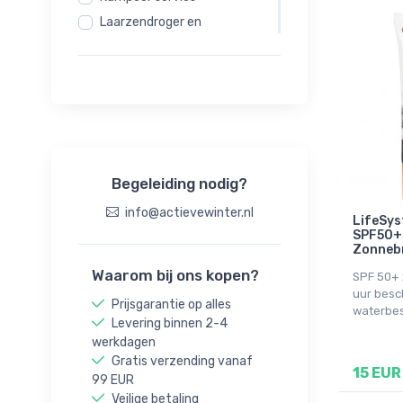
Laarzendroger en
warmtekussens
Muskietennetten en
insectenbescherming
Reisaccessoires
Slaapzakken en
slaapmatten
Tenten
Begeleiding nodig?
Vuurbuitenspullen
info@actievewinter.nl
LifeSys
SPF50+
Zonneb
Waarom bij ons kopen?
SPF 50+
uur besc
Prijsgarantie op alles
waterbes
Levering binnen 2-4
werkdagen
Gratis verzending vanaf
15 EUR
99 EUR
Veilige betaling