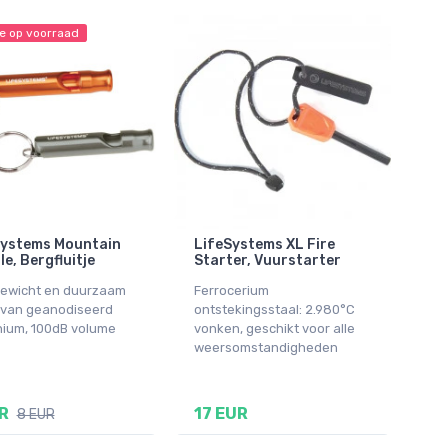
e op voorraad
Systems Mountain
LifeSystems XL Fire
le, Bergfluitje
Starter, Vuurstarter
gewicht en duurzaam
Ferrocerium
e van geanodiseerd
ontstekingsstaal: 2.980°C
nium, 100dB volume
vonken, geschikt voor alle
weersomstandigheden
R
17 EUR
8 EUR