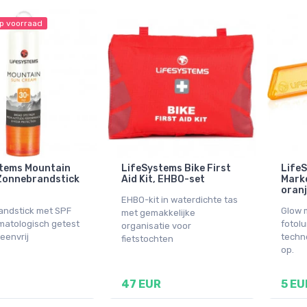
p voorraad
tems Mountain
LifeSystems Bike First
Life
Zonnebrandstick
Aid Kit, EHBO-set
Marke
oranj
EHBO-kit in waterdichte tas
ndstick met SPF
Glow 
met gemakkelijke
matologisch getest
fotol
organisatie voor
eenvrij
techno
fietstochten
op.
47 EUR
5 EU