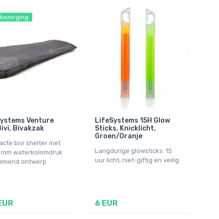
 bezorging
Systems Venture
LifeSystems 15H Glow
Bivi, Bivakzak
Sticks, Knicklicht,
Groen/Oranje
cte bivi shelter met
Langdurige glowsticks: 15
0 mm waterkolomdruk
uur licht, niet-giftig en veilig
emend ontwerp
EUR
6 EUR