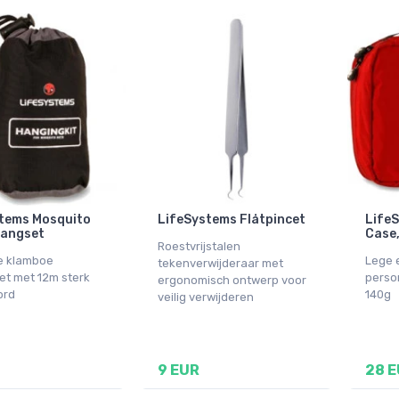
tems Mosquito
LifeSystems Flåtpincet
LifeS
hangset
Case
Roestvrijstalen
e klamboe
Lege 
tekenverwijderaar met
t met 12m sterk
person
ergonomisch ontwerp voor
ord
140g
veilig verwijderen
9 EUR
28 