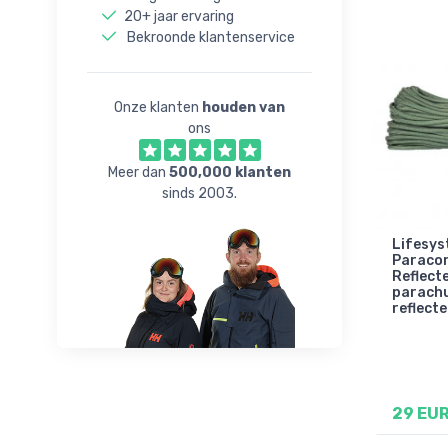
20+ jaar ervaring
Bekroonde klantenservice
Onze klanten
houden van
ons
Meer dan
500,000 klanten
sinds 2003.
Lifesys
Paracor
Reflect
parach
reflect
29 EU