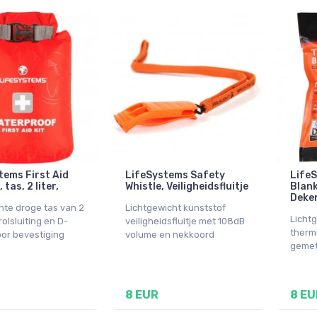
tems First Aid
LifeSystems Safety
Life
 tas, 2 liter,
Whistle, Veiligheidsfluitje
Blank
Deke
hte droge tas van 2
Lichtgewicht kunststof
Licht
 rolsluiting en D-
veiligheidsfluitje met 108dB
therm
oor bevestiging
volume en nekkoord
gemet
8 EUR
8 EU