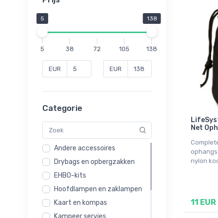
5
138
5
38
72
105
138
EUR
EUR
Categorie
LifeSys
Net Op
Complet
Andere accessoires
ophangse
nylon ko
Drybags en opbergzakken
EHBO-kits
Hoofdlampen en zaklampen
11 EUR
Kaart en kompas
Kampeer servies