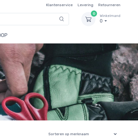
Klantenservice
Levering
Retourneren
0
Winkelmand
0
OOP