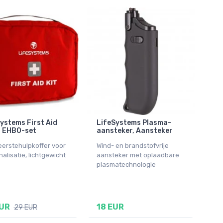
ystems First Aid
LifeSystems Plasma-
, EHBO-set
aansteker, Aansteker
eerstehulpkoffer voor
Wind- en brandstofvrije
alisatie, lichtgewicht
aansteker met oplaadbare
plasmatechnologie
EUR
18 EUR
29 EUR