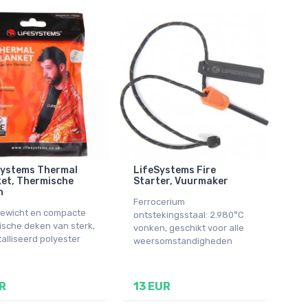
Systems Thermal
LifeSystems Fire
et, Thermische
Starter, Vuurmaker
n
Ferrocerium
gewicht en compacte
ontstekingsstaal: 2.980°C
ische deken van sterk,
vonken, geschikt voor alle
alliseerd polyester
weersomstandigheden
R
13 EUR