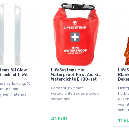
tems 8H Glow
LifeSystems Mini
LifeS
Breeklicht, Wit
Waterproof First Aid Kit,
Blank
Waterdichte EHBO-set
Deken
aalverlichting: 15
Eerstehulpkit met
Licht
t, duurzaam
waterdichte zak en steriele
herbr
yleen materiaal
verbanden
deken
warmt
scheu
41 EUR
11 E