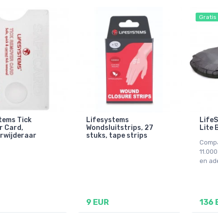
Gratis
tems Tick
Lifesystems
Life
 Card,
Wondsluitstrips, 27
Lite 
rwijderaar
stuks, tape strips
Compa
11.00
en ad
9 EUR
136 