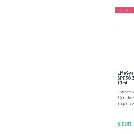
Laatste o
LifeSys
SPF30 
10ml
Zonnebra
30+, der
en parab
6 EUR