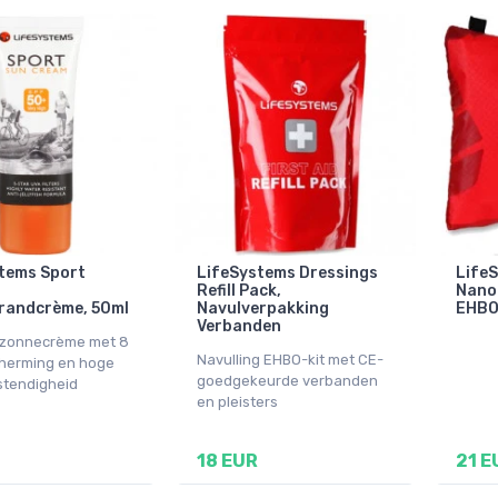
tems Sport
LifeSystems Dressings
LifeS
Refill Pack,
Nano 
randcrème, 50ml
Navulverpakking
EHBO
Verbanden
 zonnecrème met 8
Navulling EHBO-kit met CE-
herming en hoge
goedgekeurde verbanden
tendigheid
en pleisters
18 EUR
21 E