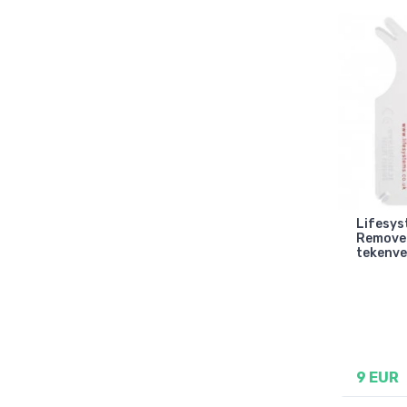
Lifesys
Remover
tekenve
9 EUR