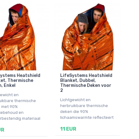
ystems Heatshield
LifeSystems Heatshield
et, Thermische
Blanket, Dubbel,
, Enkel
Thermische Deken voor
2
gewicht en
Lichtgewicht en
uikbare thermische
herbruikbare thermische
 met 90%
deken die 90%
ebehoud en
lichaamswarmte reflecteert
rbestendig materiaal
11 EUR
UR