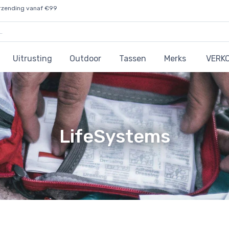
rzending vanaf €99
Uitrusting
Outdoor
Tassen
Merks
VERK
LifeSystems