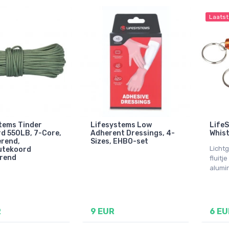
Laatst
tems Tinder
Lifesystems Low
Life
d 550LB, 7-Core,
Adherent Dressings, 4-
Whist
erend,
Sizes, EHBO-set
Licht
utekoord
erend
fluitj
alumi
R
9 EUR
6 EU