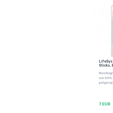
LifeSys
Sticks, 
Noodsign
uur lich
polyprop
7 EUR