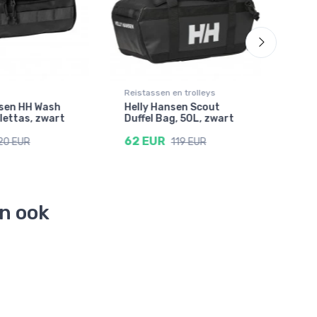
Reistassen en trolleys
Rugz
nsen HH Wash
Helly Hansen Scout
Hel
ilettas, zwart
Duffel Bag, 50L, zwart
Duff
62 EUR
75 
20 EUR
119 EUR
en ook