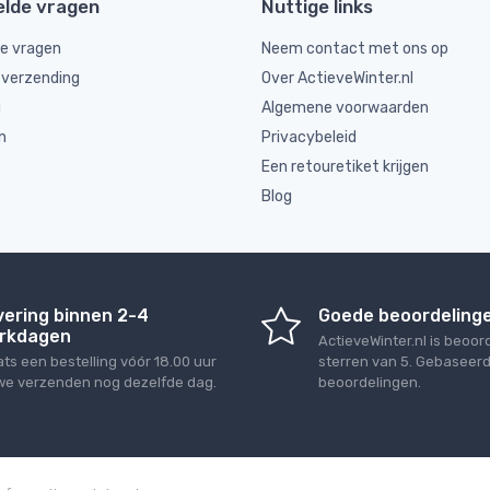
elde vragen
Nuttige links
de vragen
Neem contact met ons op
 verzending
Over ActieveWinter.nl
g
Algemene voorwaarden
n
Privacybeleid
Een retouretiket krijgen
Blog
vering binnen 2-4
Goede beoordeling
rkdagen
ActieveWinter.nl
is beoor
ats een bestelling vóór 18.00 uur
sterren van
5
. Gebaseer
we verzenden nog dezelfde dag.
beoordelingen.