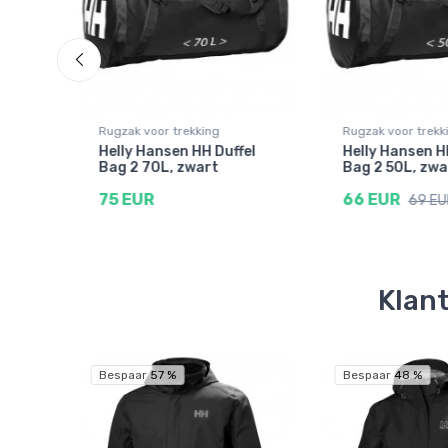
Rugzak voor trekking
Rugzak voor trekk
Helly Hansen HH Duffel
Helly Hansen H
ne
Bag 2 70L, zwart
Bag 2 50L, zwa
75 EUR
66 EUR
69 EU
Klant
Bespaar 57 %
Bespaar 48 %