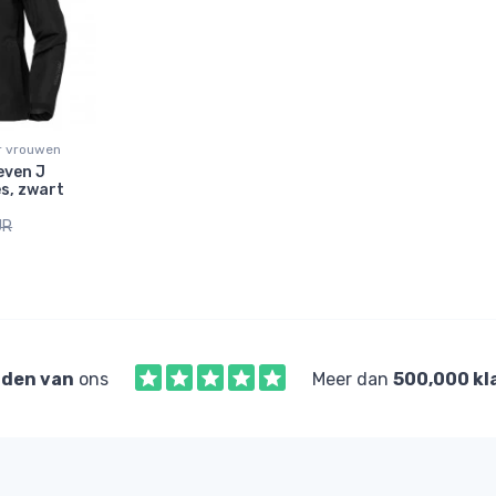
r vrouwen
even J
s, zwart
UR
den van
ons
Meer dan
500,000 kl