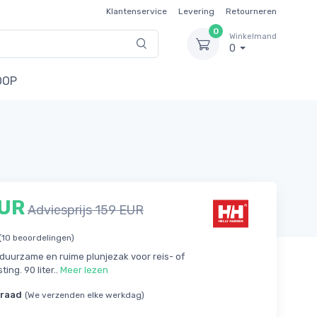
Klantenservice
Levering
Retourneren
0
Winkelmand
0
OOP
EUR
Adviesprijs 159 EUR
(10 beoordelingen)
 duurzame en ruime plunjezak voor reis- of
ting. 90 liter..
Meer lezen
rraad
(We verzenden elke werkdag)