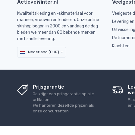
ActieveWinter.nl
Veelgest
Kwaliteitskleding en -skimateriaal voor
Veelgestel
mannen, vrouwen en kinderen. Onze online
Levering en
skishop begon in 2000 en vandaag de dag
Uitwisselin
bieden we meer dan 80 bekende merken
Retournere
met snelle levering.
Klachten
Nederland (EUR)
Prijsgarantie
Le
we
Je krijgt een prijsgarantie op alle
artikelen.
Pla
We hanteren dezelfde prijzen als
en 
onze concurrenten.