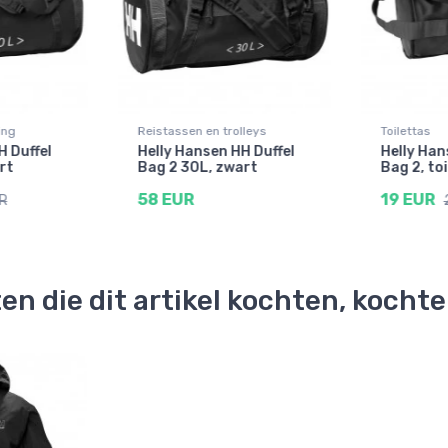
ing
Reistassen en trolleys
Toilettas
H Duffel
Helly Hansen HH Duffel
Helly Ha
rt
Bag 2 30L, zwart
Bag 2, to
58 EUR
19 EUR
R
en die dit artikel kochten, kocht