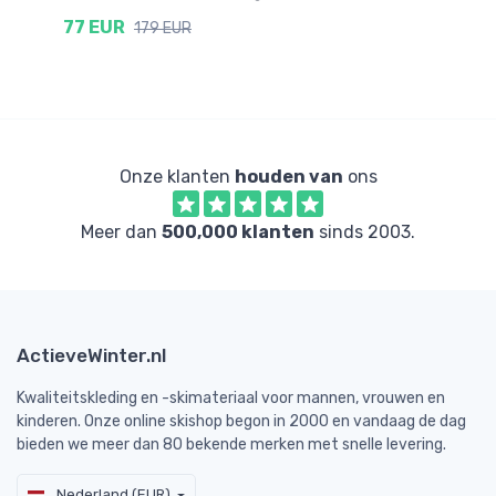
do
77 EUR
179 EUR
7
Onze klanten
houden van
ons
Meer dan
500,000 klanten
sinds 2003.
ActieveWinter.nl
Kwaliteitskleding en -skimateriaal voor mannen, vrouwen en
kinderen. Onze online skishop begon in 2000 en vandaag de dag
bieden we meer dan 80 bekende merken met snelle levering.
Nederland (EUR)