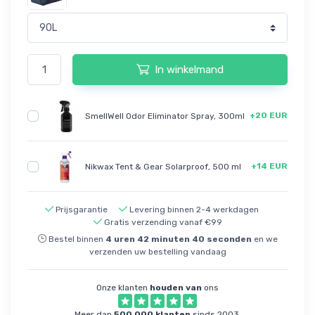
In winkelmand
+20 EUR
SmellWell Odor Eliminator Spray, 300ml
+14 EUR
Nikwax Tent & Gear Solarproof, 500 ml
Prijsgarantie
Levering binnen 2-4 werkdagen
Gratis verzending vanaf €99
Bestel binnen
4
uren
42
minuten
40
seconden
en we
verzenden uw bestelling vandaag
Onze klanten
houden van
ons
Meer dan
500,000 klanten
sinds 2003.