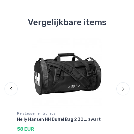
Vergelijkbare items
Be
Reistassen en trolleys
Re
Helly Hansen HH Duffel Bag 2 30L, zwart
He
58 EUR
6