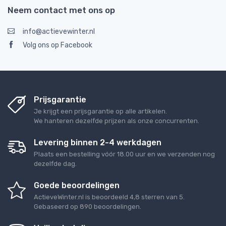
Neem contact met ons op
info@actievewinter.nl
Volg ons op Facebook
Prijsgarantie
Je krijgt een prijsgarantie op alle artikelen.
We hanteren dezelfde prijzen als onze concurrenten.
Levering binnen 2-4 werkdagen
Plaats een bestelling vóór 18.00 uur en we verzenden nog
dezelfde dag.
Goede beoordelingen
ActieveWinter.nl
is beoordeeld
4,8
sterren van
5
.
Gebaseerd op
890
beoordelingen.