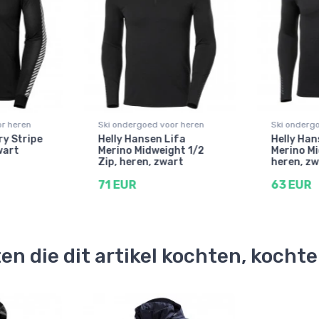
r heren
Ski ondergoed voor heren
Ski onderg
ry Stripe
Helly Hansen Lifa
Helly Han
wart
Merino Midweight 1/2
Merino Mi
Zip, heren, zwart
heren, zw
71 EUR
63 EUR
en die dit artikel kochten, kocht