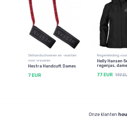
Skihandschoenen en -wanten
Regenkleding voo
voor vrouwen
Helly Hansen S
regenjas, dame
Hestra Handcuff, Dames
77 EUR
7 EUR
149 E
Onze klanten
hou