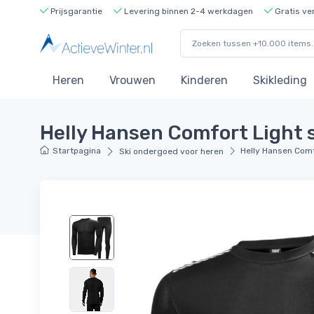
Prijsgarantie
Levering binnen 2-4 werkdagen
Gratis ve
Heren
Vrouwen
Kinderen
Skikleding
Helly Hansen Comfort Light s
Startpagina
Helly Hansen Comf
Ski ondergoed voor heren