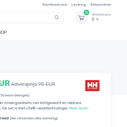
Klantenservice
Levering
Retourneren
0
Winkelmand
0
OOP
EUR
Adviesprijs 95 EUR
(16 beoordelingen)
ki-ondergoedsets van lichtgewicht en rekbare
. De set is met Lifa®-vezeltechnologie.
Meer lezen
rraad
(We verzenden elke werkdag)