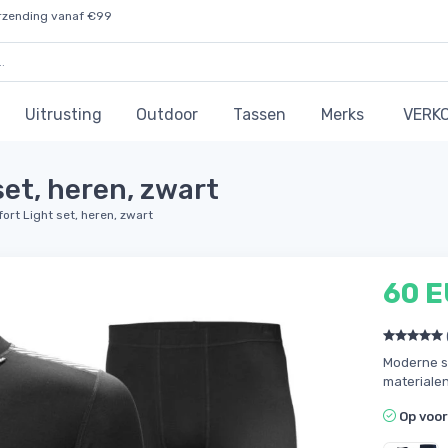
rzending vanaf €99
Uitrusting
Outdoor
Tassen
Merks
VERK
et, heren, zwart
ort Light set, heren, zwart
60 
Moderne s
materialen
Op voo