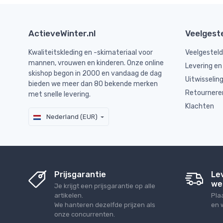
ActieveWinter.nl
Veelgest
Kwaliteitskleding en -skimateriaal voor
Veelgestel
mannen, vrouwen en kinderen. Onze online
Levering en
skishop begon in 2000 en vandaag de dag
Uitwisselin
bieden we meer dan 80 bekende merken
Retournere
met snelle levering.
Klachten
Nederland (EUR)
Prijsgarantie
Le
we
Je krijgt een prijsgarantie op alle
artikelen.
Pla
We hanteren dezelfde prijzen als
en 
onze concurrenten.