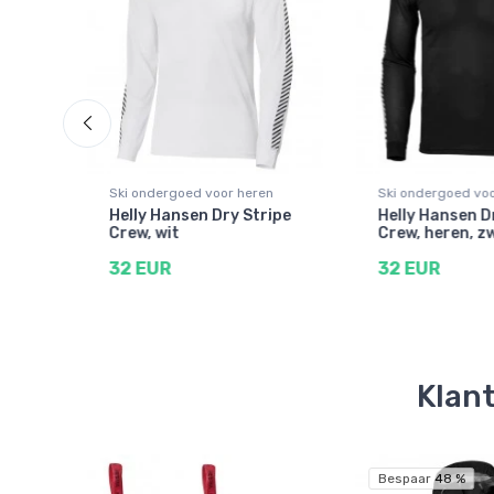
n
Ski ondergoed voor heren
Ski ondergoed voo
ng,
Helly Hansen Dry Stripe
Helly Hansen D
Crew, wit
Crew, heren, z
32 EUR
32 EUR
Klant
Bespaar 48 %