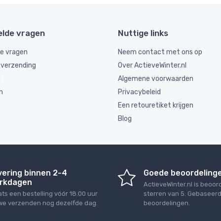
elde vragen
Nuttige links
de vragen
Neem contact met ons op
 verzending
Over ActieveWinter.nl
g
Algemene voorwaarden
n
Privacybeleid
Een retouretiket krijgen
Blog
vering binnen 2-4
Goede beoordeling
rkdagen
ActieveWinter.nl
is beoor
ats een bestelling vóór 18.00 uur
sterren van
5
. Gebaseer
we verzenden nog dezelfde dag.
beoordelingen.