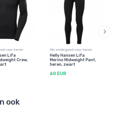
oed voor heren
Ski ondergoed voor heren
Ski 
sen Lifa
Helly Hansen Lifa
Hell
dweight Crew,
Merino Midweight Pant,
Mer
art
heren, zwart
Bro
60 EUR
53 
en ook