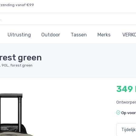
rzending vanaf €99
Uitrusting
Outdoor
Tassen
Merks
VERK
orest green
, 90L, forest green
349
Ontworpen
Op voo