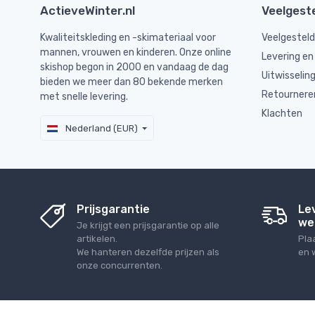
ActieveWinter.nl
Veelgest
Kwaliteitskleding en -skimateriaal voor
Veelgestel
mannen, vrouwen en kinderen. Onze online
Levering en
skishop begon in 2000 en vandaag de dag
Uitwisselin
bieden we meer dan 80 bekende merken
Retournere
met snelle levering.
Klachten
Nederland (EUR)
Prijsgarantie
Le
we
Je krijgt een prijsgarantie op alle
artikelen.
Pla
We hanteren dezelfde prijzen als
en 
onze concurrenten.