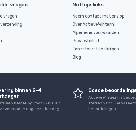
elde vragen
Nuttige links
de vragen
Neem contact met ons op
 verzending
Over ActieveWinter.nl
g
Algemene voorwaarden
n
Privacybeleid
Een retouretiket krijgen
Blog
vering binnen 2-4
Goede beoordeling
rkdagen
ActieveWinter.nl
is beoor
ats een bestelling vóór 18.00 uur
sterren van
5
. Gebaseer
we verzenden nog dezelfde dag.
beoordelingen.