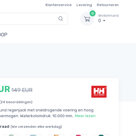
Klantenservice
Levering
Retourneren
0
Winkelmand
0
OOP
EUR
149 EUR
(24 beoordelingen)
ound regenjack met sneldrogende voering en hoog
ermogen. Waterkolomdruk: 10.000 mm..
Meer lezen
rraad
(We verzenden elke werkdag)