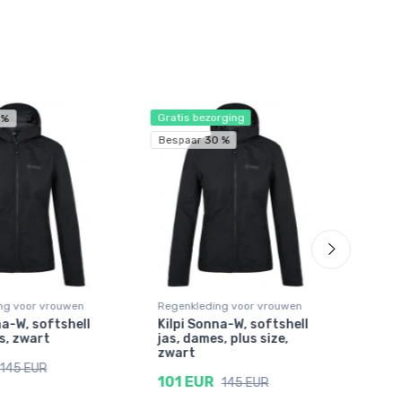
Gratis bezorging
 %
Besp
Bespaar 30 %
ng voor vrouwen
Regenkleding voor vrouwen
Rege
na-W, softshell
Kilpi Sonna-W, softshell
Kilp
s, zwart
jas, dames, plus size,
reg
zwart
54 
145 EUR
101 EUR
145 EUR