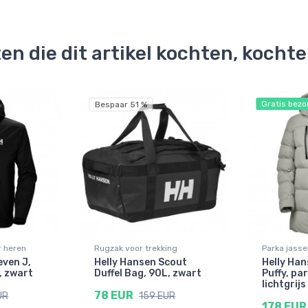
en die dit artikel kochten, kocht
Gratis bezo
Bespaar 51 %
r heren
Rugzak voor trekking
Parka jass
even J,
Helly Hansen Scout
Helly Ha
, zwart
Duffel Bag, 90L, zwart
Puffy, pa
lichtgrijs
78 EUR
UR
159 EUR
178 EUR