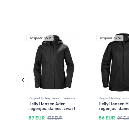
Bespaar 36 %
Bespaar 37 %
wen
Regenkleding voor vrouwen
Regenkleding voo
as,
Helly Hansen Aden
Helly Hansen 
regenjas, dames, zwart
regenjas, dame
87 EUR
56 EUR
135 EUR
89 EU