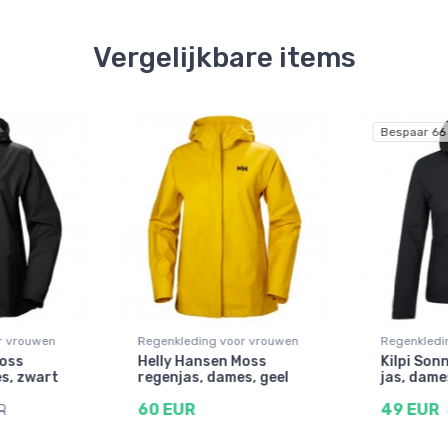
Vergelijkbare items
Bespaar 66
r vrouwen
Regenkleding voor vrouwen
Regenkledi
Moss
Helly Hansen Moss
Kilpi Son
s, zwart
regenjas, dames, geel
jas, dame
60 EUR
49 EUR
R