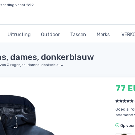
rzending vanaf €99
Uitrusting
Outdoor
Tassen
Merks
VERK
as, dames, donkerblauw
even J regenjas, dames, donkerblauw
77 
Goed allr
ademend v
Op voo