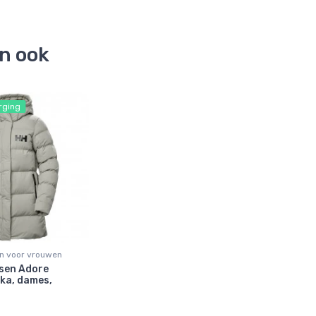
en ook
rging
en voor vrouwen
nsen Adore
rka, dames,