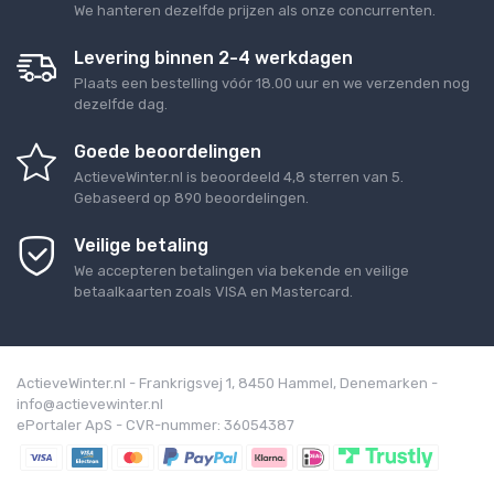
We hanteren dezelfde prijzen als onze concurrenten.
Levering binnen 2-4 werkdagen
Plaats een bestelling vóór 18.00 uur en we verzenden nog
dezelfde dag.
Goede beoordelingen
ActieveWinter.nl
is beoordeeld
4,8
sterren van
5
.
Gebaseerd op
890
beoordelingen.
Veilige betaling
We accepteren betalingen via bekende en veilige
betaalkaarten zoals VISA en Mastercard.
ActieveWinter.nl - Frankrigsvej 1, 8450 Hammel, Denemarken -
info@actievewinter.nl
ePortaler ApS - CVR-nummer: 36054387