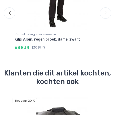
Regenkleding voor vrouwen
Re
Kilpi Alpin, regen broek, dame, zwart
21
zw
63 EUR
139 EUR
3
Klanten die dit artikel kochten,
kochten ook
Bespaar 20 %
Be