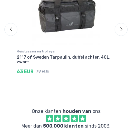
Reistassen en trolleys
Re
2117 of Sweden Tarpaulin, duffel achter, 40L,
21
zwart
zw
63 EUR
7
79 EUR
Onze klanten
houden van
ons
Meer dan
500,000 klanten
sinds 2003.