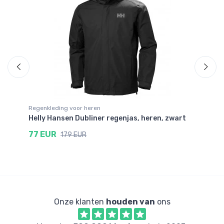
Regenkleding voor heren
Re
Helly Hansen Dubliner regenjas, heren, zwart
He
77 EUR
9
179 EUR
Onze klanten
houden van
ons