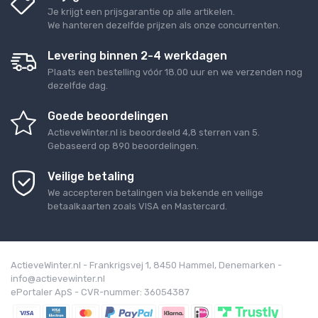
Je krijgt een prijsgarantie op alle artikelen.
We hanteren dezelfde prijzen als onze concurrenten.
Levering binnen 2-4 werkdagen
Plaats een bestelling vóór 18.00 uur en we verzenden nog
dezelfde dag.
Goede beoordelingen
ActieveWinter.nl
is beoordeeld
4,8
sterren van
5
.
Gebaseerd op
890
beoordelingen.
Veilige betaling
We accepteren betalingen via bekende en veilige
betaalkaarten zoals VISA en Mastercard.
ActieveWinter.nl - Frankrigsvej 1, 8450 Hammel, Denemarken -
info@actievewinter.nl
ePortaler ApS - CVR-nummer: 36054387