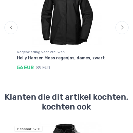
Regenkleding voor vrouwen
Re
Helly Hansen Moss regenjas, dames, zwart
He
56 EUR
6
89 EUR
Klanten die dit artikel kochten,
kochten ook
Bespaar 57 %
Be