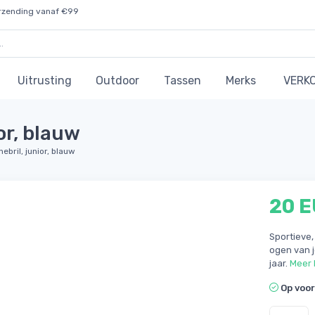
rzending vanaf €99
Uitrusting
Outdoor
Tassen
Merks
VERK
or, blauw
nebril, junior, blauw
20 
Sportieve,
ogen van j
jaar.
Meer 
Op voo