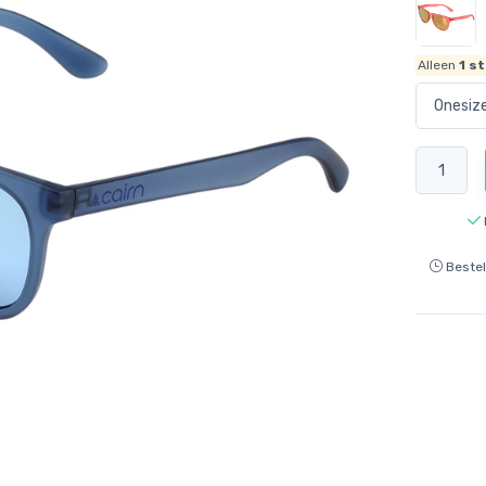
Alleen
1
st
Bestel