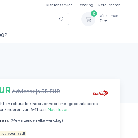
Klantenservice
Levering
Retourneren
0
Winkelmand
0
OOP
EUR
Adviesprijs 35 EUR
ht en robuuste kinderzonnebril met gepolariseerde
or kinderen van 6-11 jaar.
Meer lezen
rraad
(We verzenden elke werkdag)
.
op voorraad!