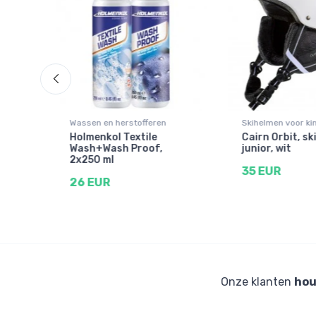
Wassen en herstofferen
Skihelmen voor ki
Holmenkol Textile
Cairn Orbit, sk
Wash+Wash Proof,
junior, wit
bril,
2x250 ml
35 EUR
26 EUR
Onze klanten
hou