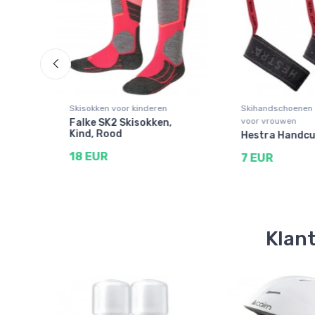
Skisokken voor kinderen
Skihandschoenen 
voor vrouwen
ki
Falke SK2 Skisokken,
r,
Kind, Rood
Hestra Handcu
18 EUR
7 EUR
Klant