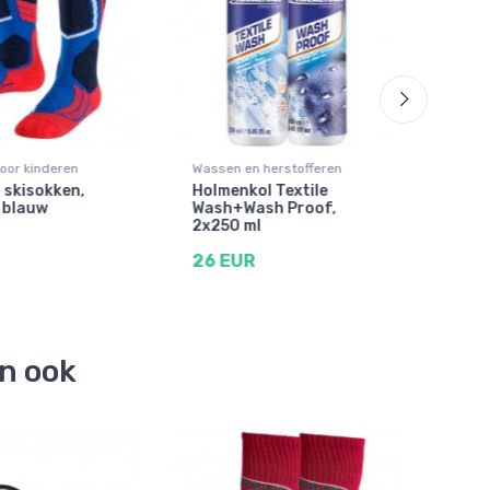
oor kinderen
Wassen en herstofferen
Skih
 skisokken,
Holmenkol Textile
Cair
 blauw
Wash+Wash Proof,
juni
2x250 ml
35 
26 EUR
en ook