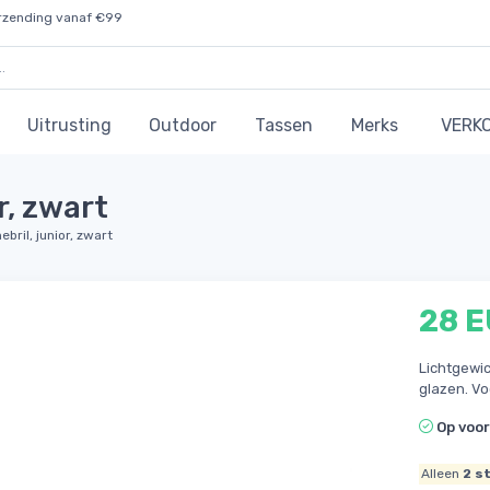
rzending vanaf €99
Uitrusting
Outdoor
Tassen
Merks
VERK
r, zwart
bril, junior, zwart
28 
Lichtgewic
glazen. Vo
Op voo
Alleen
2
st