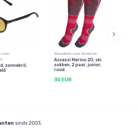
n voor
Skisokken voor kinderen
Zonne
en
volw
Accezzi Merino 20, ski
sokken, 2 paar, junior,
d, zonnebril,
Dem
rood
eld
zonn
zwar
30 EUR
63 
anten
sinds 2003.