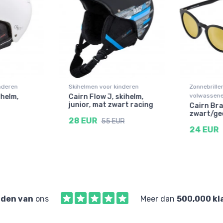
nderen
Skihelmen voor kinderen
Zonnebrille
volwassen
ihelm,
Cairn Flow J, skihelm,
junior, mat zwart racing
Cairn Bra
zwart/ge
28 EUR
55 EUR
24 EUR
den van
ons
Meer dan
500,000 kl