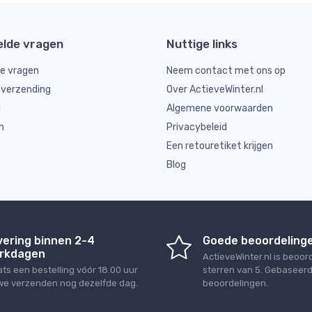
elde vragen
Nuttige links
de vragen
Neem contact met ons op
 verzending
Over ActieveWinter.nl
g
Algemene voorwaarden
n
Privacybeleid
Een retouretiket krijgen
Blog
vering binnen 2-4
Goede beoordeling
rkdagen
ActieveWinter.nl
is beoor
ats een bestelling vóór 18.00 uur
sterren van
5
. Gebaseer
we verzenden nog dezelfde dag.
beoordelingen.