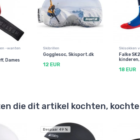
en -wanten
Skibrillen
Skisokken v
Gogglesoc, Skisport.dk
Falke SK2
kinderen,
ff, Dames
12 EUR
18 EUR
en die dit artikel kochten, kocht
Bespaar 49 %