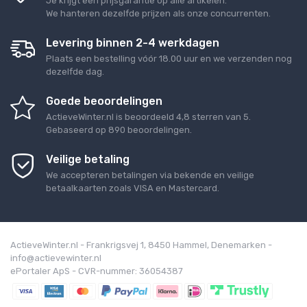
Je krijgt een prijsgarantie op alle artikelen.
We hanteren dezelfde prijzen als onze concurrenten.
Levering binnen 2-4 werkdagen
Plaats een bestelling vóór 18.00 uur en we verzenden nog
dezelfde dag.
Goede beoordelingen
ActieveWinter.nl
is beoordeeld
4,8
sterren van
5
.
Gebaseerd op
890
beoordelingen.
Veilige betaling
We accepteren betalingen via bekende en veilige
betaalkaarten zoals VISA en Mastercard.
ActieveWinter.nl - Frankrigsvej 1, 8450 Hammel, Denemarken -
info@actievewinter.nl
ePortaler ApS - CVR-nummer: 36054387