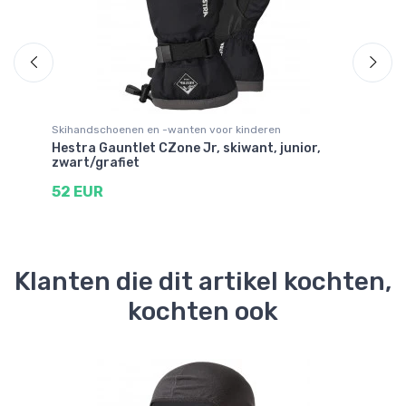
Skihandschoenen en -wanten voor kinderen
Sk
rt
Hestra Gauntlet CZone Jr, skiwant, junior,
He
zwart/grafiet
5
52 EUR
Klanten die dit artikel kochten,
kochten ook