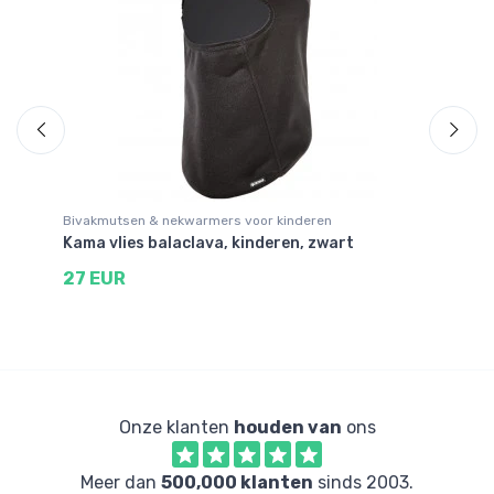
Bivakmutsen & nekwarmers voor kinderen
Sk
Kama vlies balaclava, kinderen, zwart
Ca
27 EUR
8
Onze klanten
houden van
ons
Meer dan
500,000 klanten
sinds 2003.