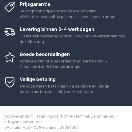
Prijsgarantie
Je krijgt een prijsgarantie op alle artikelen.
We hanteren dezelfde prijzen als onze concurrenten.
Levering binnen 2-4 werkdagen
Plaats een bestelling vóór 18.00 uur en we verzenden nog
dezelfde dag.
Goede beoordelingen
ActieveWinter.nl
is beoordeeld
4,8
sterren van
5
.
Gebaseerd op
890
beoordelingen.
Veilige betaling
We accepteren betalingen via bekende en veilige
betaalkaarten zoals VISA en Mastercard.
ActieveWinter.nl - Frankrigsvej 1, 8450 Hammel, Denemarken -
info@actievewinter.nl
ePortaler ApS - CVR-nummer: 36054387