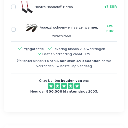
+7 EUR
Hestra Handcuff, Heren
+25
Accezzi schoen- en laarzenwarmer,
EUR
zwart/rood
Prijsgarantie
Levering binnen 2-4 werkdagen
Gratis verzending vanaf €99
Bestel binnen
1
uren
5
minuten
49
seconden
en we
verzenden uw bestelling vandaag
Onze klanten
houden van
ons
Meer dan
500,000 klanten
sinds 2003.