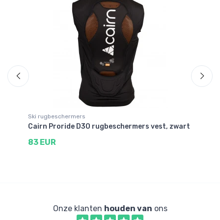
Be
Ski rugbeschermers
Sk
Cairn Proride D3O rugbeschermers vest, zwart
Ki
83 EUR
4
Onze klanten
houden van
ons