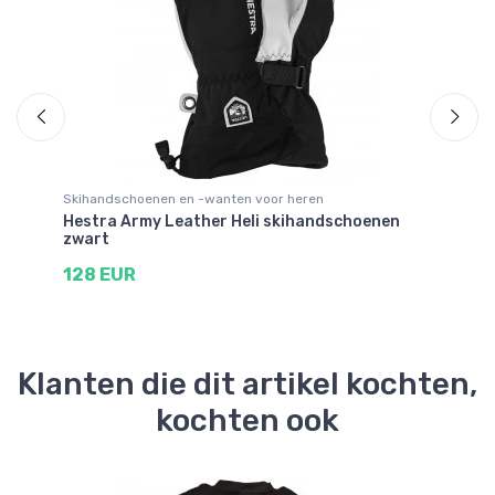
Skihandschoenen en -wanten voor heren
Sk
Hestra Army Leather Heli skihandschoenen
He
zwart
sk
128 EUR
1
Klanten die dit artikel kochten,
kochten ook