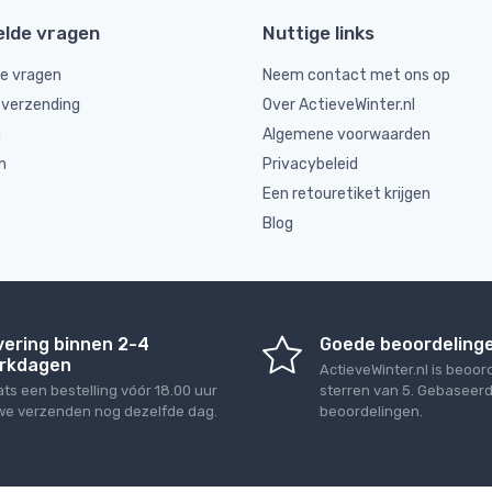
elde vragen
Nuttige links
de vragen
Neem contact met ons op
 verzending
Over ActieveWinter.nl
g
Algemene voorwaarden
n
Privacybeleid
Een retouretiket krijgen
Blog
vering binnen 2-4
Goede beoordeling
rkdagen
ActieveWinter.nl
is beoor
ats een bestelling vóór 18.00 uur
sterren van
5
. Gebaseer
we verzenden nog dezelfde dag.
beoordelingen.