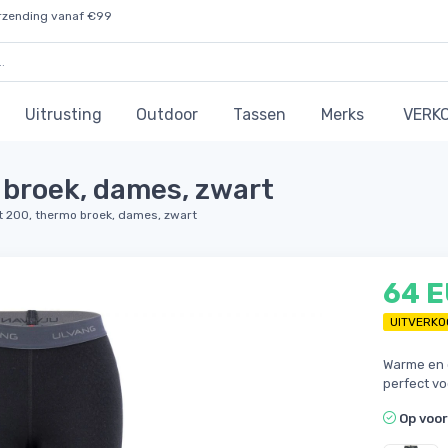
rzending vanaf €99
Uitrusting
Outdoor
Tassen
Merks
VERK
broek, dames, zwart
 200, thermo broek, dames, zwart
64 
UITVERKO
Warme en 
perfect vo
Op voo