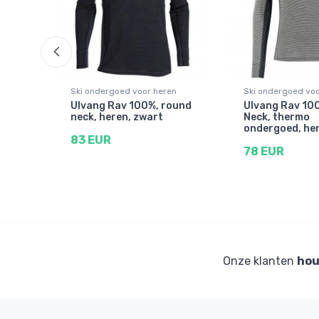
n
Ski ondergoed voor heren
Ski ondergoed voo
lf
Ulvang Rav 100%, round
Ulvang Rav 100
neck, heren, zwart
Neck, thermo
ondergoed, her
83 EUR
78 EUR
Onze klanten
hou