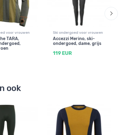
oed voor vrouwen
Ski ondergoed voor vrouwen
Ski 
the TARA,
Accezzi Merino, ski-
Hell
ndergoed,
ondergoed, dame, grijs
Mer
roen
Zip,
119 EUR
79 
en ook