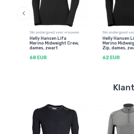
uwen
Ski ondergoed voor vrouwen
Ski ondergoed vo
Helly Hansen Lifa
Helly Hansen L
Merino Midweight Crew,
Merino Midweig
dames, zwart
Zip, dames, zw
68 EUR
62 EUR
Klant