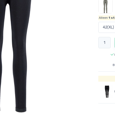
Alleen
1
st
B