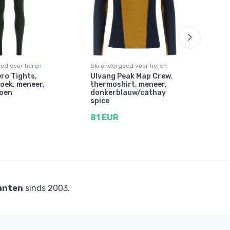
oed voor heren
Ski ondergoed voor heren
Ski 
ro Tights,
Ulvang Peak Map Crew,
Ulv
oek, meneer,
thermoshirt, meneer,
Zip,
oen
donkerblauw/cathay
men
spice
zwa
81 EUR
98 
anten
sinds 2003.