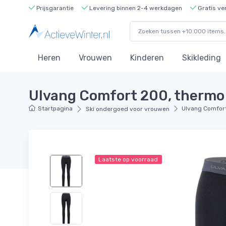
Prijsgarantie
Levering binnen 2-4 werkdagen
Gratis ve
Heren
Vrouwen
Kinderen
Skikleding
Ulvang Comfort 200, thermo 
Startpagina
Ulvang Comfort
Ski ondergoed voor vrouwen
Laatste op voorraad