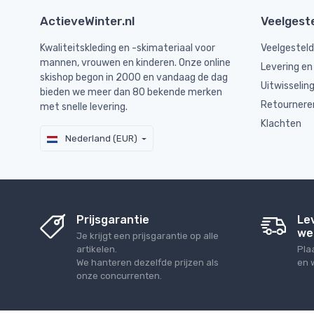
ActieveWinter.nl
Veelgest
Kwaliteitskleding en -skimateriaal voor
Veelgestel
mannen, vrouwen en kinderen. Onze online
Levering en
skishop begon in 2000 en vandaag de dag
Uitwisselin
bieden we meer dan 80 bekende merken
Retournere
met snelle levering.
Klachten
Nederland (EUR)
Prijsgarantie
Le
we
Je krijgt een prijsgarantie op alle
artikelen.
Pla
We hanteren dezelfde prijzen als
en 
onze concurrenten.