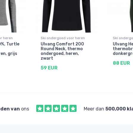
r heren
Ski ondergoed voor heren
Ski onderg
%, Turtle
Ulvang Comfort 200
Ulvang He
Round Neck, thermo
thermobr
en, grijs
ondergoed, heren,
donkergr
zwart
88 EUR
59 EUR
den van
ons
Meer dan
500,000 kl