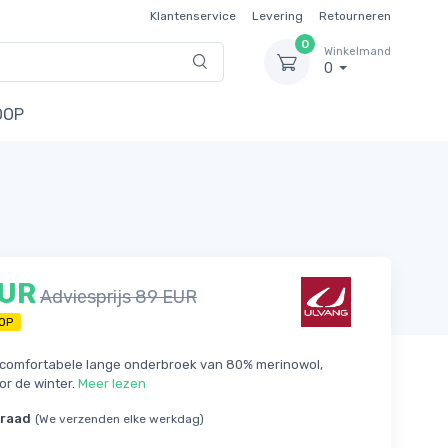
Klantenservice
Levering
Retourneren
0
Winkelmand
0
OOP
EUR
Adviesprijs 89 EUR
OP
comfortabele lange onderbroek van 80% merinowol,
or de winter.
Meer lezen
rraad
(We verzenden elke werkdag)