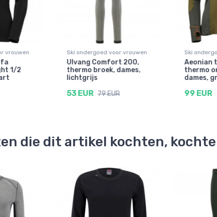
or vrouwen
Ski ondergoed voor vrouwen
Ski onderg
ifa
Ulvang Comfort 200,
Aeonian 
ht 1/2
thermo broek, dames,
thermo o
art
lichtgrijs
dames, g
53 EUR
99 EUR
79 EUR
en die dit artikel kochten, kocht