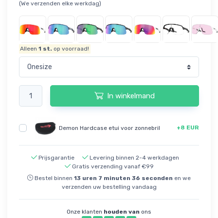
(We verzenden elke werkdag)
Alleen
1
st.
op voorraad!
In winkelmand
+8 EUR
Demon Hardcase etui voor zonnebril
Prijsgarantie
Levering binnen 2-4 werkdagen
Gratis verzending vanaf €99
Bestel binnen
13
uren
7
minuten
35
seconden
en we
verzenden uw bestelling vandaag
Onze klanten
houden van
ons