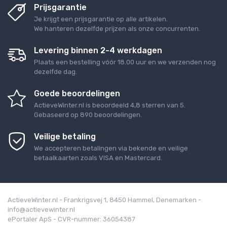
Prijsgarantie
Je krijgt een prijsgarantie op alle artikelen.
We hanteren dezelfde prijzen als onze concurrenten.
Levering binnen 2-4 werkdagen
Plaats een bestelling vóór 18.00 uur en we verzenden nog
dezelfde dag.
Goede beoordelingen
ActieveWinter.nl
is beoordeeld
4,8
sterren van
5
.
Gebaseerd op
890
beoordelingen.
Veilige betaling
We accepteren betalingen via bekende en veilige
betaalkaarten zoals VISA en Mastercard.
ActieveWinter.nl - Frankrigsvej 1, 8450 Hammel, Denemarken -
info@actievewinter.nl
ePortaler ApS - CVR-nummer: 36054387