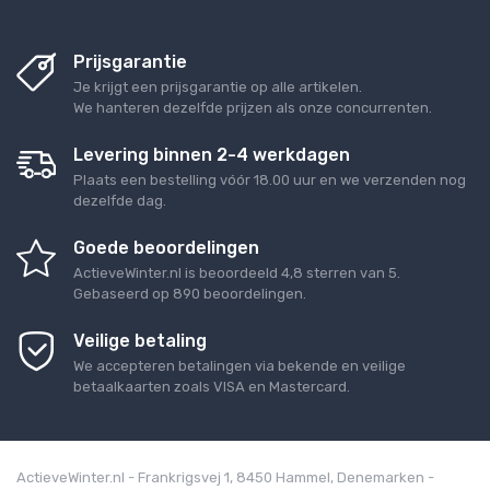
Prijsgarantie
Je krijgt een prijsgarantie op alle artikelen.
We hanteren dezelfde prijzen als onze concurrenten.
Levering binnen 2-4 werkdagen
Plaats een bestelling vóór 18.00 uur en we verzenden nog
dezelfde dag.
Goede beoordelingen
ActieveWinter.nl
is beoordeeld
4,8
sterren van
5
.
Gebaseerd op
890
beoordelingen.
Veilige betaling
We accepteren betalingen via bekende en veilige
betaalkaarten zoals VISA en Mastercard.
ActieveWinter.nl - Frankrigsvej 1, 8450 Hammel, Denemarken -