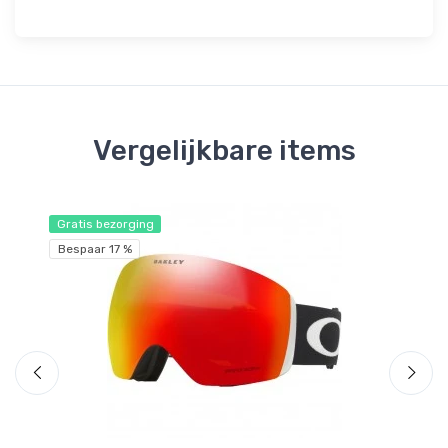
Vergelijkbare items
Gratis bezorging
Gr
Bespaar 17 %
Be