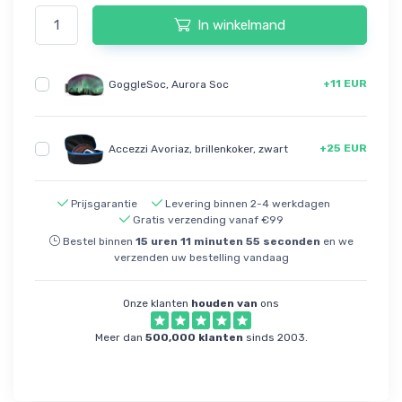
In winkelmand
+11 EUR
GoggleSoc, Aurora Soc
+25 EUR
Accezzi Avoriaz, brillenkoker, zwart
Prijsgarantie
Levering binnen 2-4 werkdagen
Gratis verzending vanaf €99
Bestel binnen
15
uren
11
minuten
55
seconden
en we
verzenden uw bestelling vandaag
Onze klanten
houden van
ons
Meer dan
500,000 klanten
sinds 2003.