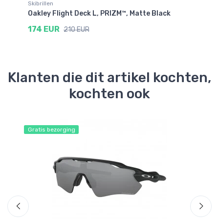
Skibrillen
Ski
Oakley Flight Deck L, PRIZM™, Matte Black
Oa
174 EUR
1
210 EUR
Klanten die dit artikel kochten,
kochten ook
Gratis bezorging
Gr
Be