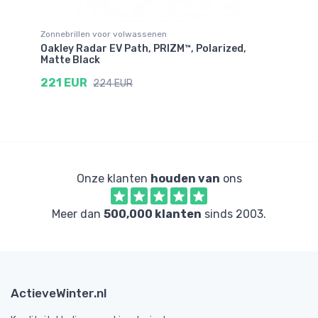
Zonnebrillen voor volwassenen
OTG
Oakley Radar EV Path, PRIZM™, Polarized,
Oa
Matte Black
1
221 EUR
224 EUR
Onze klanten
houden van
ons
Meer dan
500,000 klanten
sinds 2003.
ActieveWinter.nl