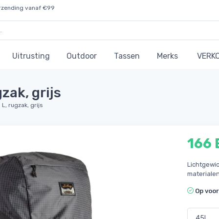
rzending vanaf €99
Uitrusting
Outdoor
Tassen
Merks
VERK
zak, grijs
L, rugzak, grijs
166
Lichtgewi
materiale
Op voo