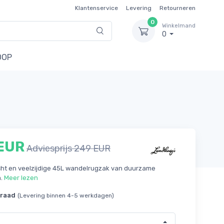
Klantenservice
Levering
Retourneren
0
Winkelmand
0
OOP
 EUR
Adviesprijs 249 EUR
cht en veelzijdige 45L wandelrugzak van duurzame
n.
Meer lezen
rraad
(Levering binnen 4-5 werkdagen)