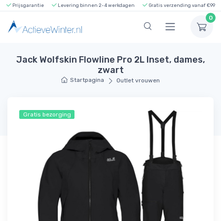
Prijsgarantie
Levering binnen 2-4 werkdagen
Gratis verzending vanaf €99
0
Jack Wolfskin Flowline Pro 2L Inset, dames,
zwart
Startpagina
Outlet vrouwen
Gratis bezorging