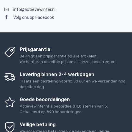
info@actievewinter.nl
Volg ons op Facebook
Prijsgarantie
Je krijgt een prijsgarantie op alle artikelen.
We hanteren dezelfde prijzen als onze concurrenten.
Levering binnen 2-4 werkdagen
Plaats een bestelling vóór 18.00 uur en we verzenden nog
dezelfde dag.
Goede beoordelingen
ActieveWinter.nl
is beoordeeld
4,8
sterren van
5
.
Gebaseerd op
890
beoordelingen.
Veilige betaling
We accepteren betalingen via bekende en veilige