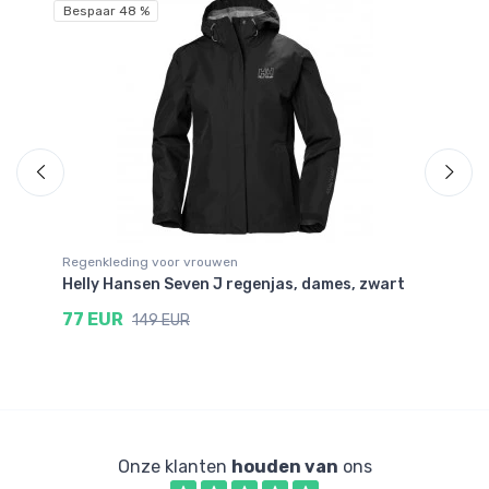
Bespaar 48 %
Regenkleding voor vrouwen
Re
Helly Hansen Seven J regenjas, dames, zwart
He
77 EUR
9
149 EUR
Onze klanten
houden van
ons