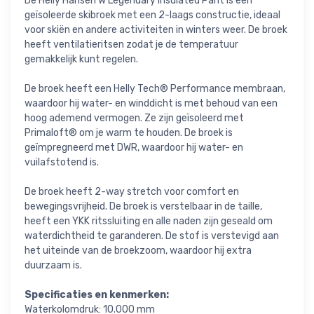
De Helly Hansen W Legendary Insulated Pant is een
geïsoleerde skibroek met een 2-laags constructie, ideaal
voor skiën en andere activiteiten in winters weer. De broek
heeft ventilatieritsen zodat je de temperatuur
gemakkelijk kunt regelen.
De broek heeft een Helly Tech® Performance membraan,
waardoor hij water- en winddicht is met behoud van een
hoog ademend vermogen. Ze zijn geïsoleerd met
Primaloft® om je warm te houden. De broek is
geïmpregneerd met DWR, waardoor hij water- en
vuilafstotend is.
De broek heeft 2-way stretch voor comfort en
bewegingsvrijheid. De broek is verstelbaar in de taille,
heeft een YKK ritssluiting en alle naden zijn geseald om
waterdichtheid te garanderen. De stof is verstevigd aan
het uiteinde van de broekzoom, waardoor hij extra
duurzaam is.
Specificaties en kenmerken:
Waterkolomdruk: 10.000 mm