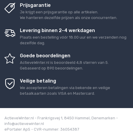
Prijsgarantie
Je krijgt een prijsgarantie op alle artikelen.
We hanteren dezelfde prijzen als onze concurrenten.
Levering binnen 2-4 werkdagen
Plaats een bestelling vóór 18.00 uur en we verzenden nog
dezelfde dag.
Goede beoordelingen
ActieveWinter.nl
is beoordeeld
4,8
sterren van
5
.
Gebaseerd op
890
beoordelingen.
Veilige betaling
We accepteren betalingen via bekende en veilige
betaalkaarten zoals VISA en Mastercard.
ActieveWinter.nl - Frankrigsvej 1, 8450 Hammel, Denemarken -
info@actievewinter.nl
ePortaler ApS - CVR-nummer: 36054387